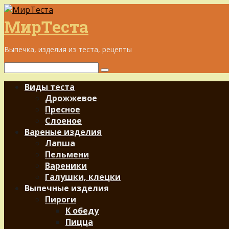
Перейти
к
МирТеста
контенту
Выпечка, изделия из теста, рецепты
Поиск:
Виды теста
Дрожжевое
Пресное
Слоеное
Вареные изделия
Лапша
Пельмени
Вареники
Галушки, клецки
Выпечные изделия
Пироги
К обеду
Пицца