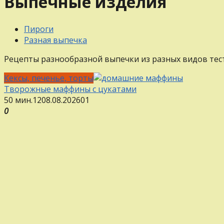
Выпечные изделия
Пироги
Разная выпечка
Рецепты разнообразной выпечки из разных видов теста
Кексы, печенье, торты
Творожные маффины с цукатами
50 мин.
12
08.08.2026
0
1
0