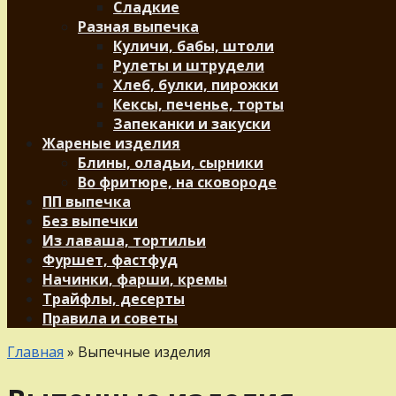
Сладкие
Разная выпечка
Куличи, бабы, штоли
Рулеты и штрудели
Хлеб, булки, пирожки
Кексы, печенье, торты
Запеканки и закуски
Жареные изделия
Блины, оладьи, сырники
Во фритюре, на сковороде
ПП выпечка
Без выпечки
Из лаваша, тортильи
Фуршет, фастфуд
Начинки, фарши, кремы
Трайфлы, десерты
Правила и советы
Главная
»
Выпечные изделия