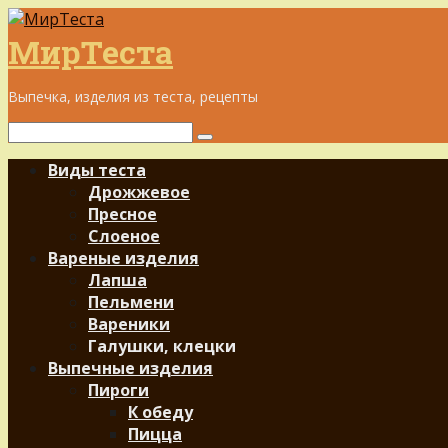
Перейти
к
МирТеста
контенту
Выпечка, изделия из теста, рецепты
Поиск:
Виды теста
Дрожжевое
Пресное
Слоеное
Вареные изделия
Лапша
Пельмени
Вареники
Галушки, клецки
Выпечные изделия
Пироги
К обеду
Пицца