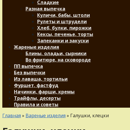
Сладкие
Разная выпечка
Куличи, бабы, штоли
Рулеты и штрудели
Хлеб, булки, пирожки
Кексы, печенье, торты
Запеканки и закуски
Жареные изделия
Блины, оладьи, сырники
Во фритюре, на сковороде
ПП выпечка
Без выпечки
Из лаваша, тортильи
Фуршет, фастфуд
Начинки, фарши, кремы
Трайфлы, десерты
Правила и советы
Главная
»
Вареные изделия
»
Галушки, клецки