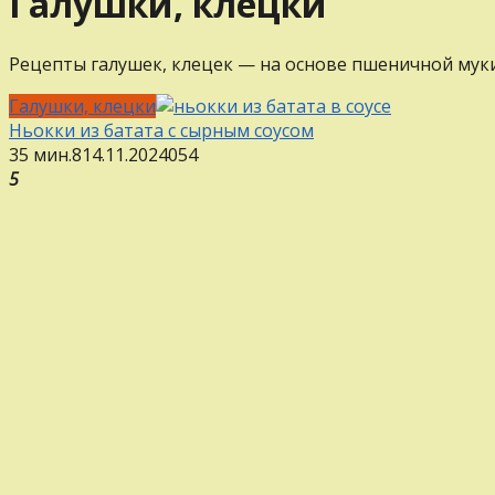
Галушки, клецки
Рецепты галушек, клецек — на основе пшеничной муки
Галушки, клецки
Ньокки из батата с сырным соусом
35 мин.
8
14.11.2024
0
54
5