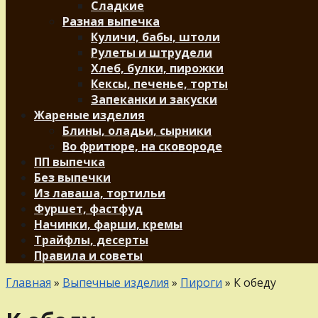
Сладкие
Разная выпечка
Куличи, бабы, штоли
Рулеты и штрудели
Хлеб, булки, пирожки
Кексы, печенье, торты
Запеканки и закуски
Жареные изделия
Блины, оладьи, сырники
Во фритюре, на сковороде
ПП выпечка
Без выпечки
Из лаваша, тортильи
Фуршет, фастфуд
Начинки, фарши, кремы
Трайфлы, десерты
Правила и советы
Главная
»
Выпечные изделия
»
Пироги
»
К обеду