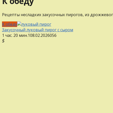
К обеду
Рецепты несладких закусочных пирогов, из дрожжевого
К обеду
Закусочный луковый пирог с сыром
1 час. 20 мин.
1
08.02.2026
0
56
5