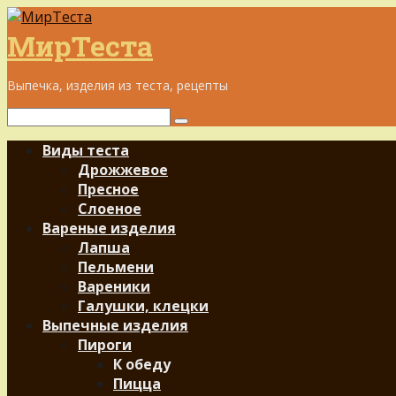
Перейти
к
МирТеста
контенту
Выпечка, изделия из теста, рецепты
Поиск:
Виды теста
Дрожжевое
Пресное
Слоеное
Вареные изделия
Лапша
Пельмени
Вареники
Галушки, клецки
Выпечные изделия
Пироги
К обеду
Пицца