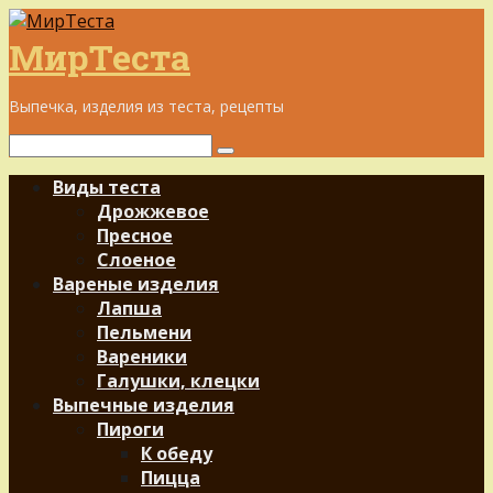
Перейти
к
МирТеста
контенту
Выпечка, изделия из теста, рецепты
Поиск:
Виды теста
Дрожжевое
Пресное
Слоеное
Вареные изделия
Лапша
Пельмени
Вареники
Галушки, клецки
Выпечные изделия
Пироги
К обеду
Пицца