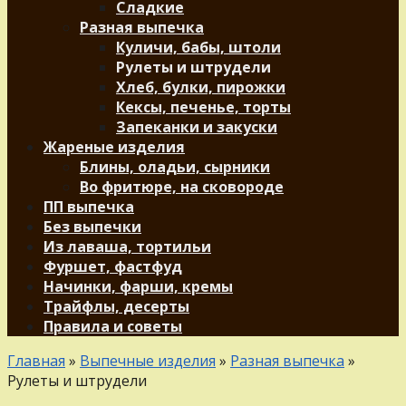
Сладкие
Разная выпечка
Куличи, бабы, штоли
Рулеты и штрудели
Хлеб, булки, пирожки
Кексы, печенье, торты
Запеканки и закуски
Жареные изделия
Блины, оладьи, сырники
Во фритюре, на сковороде
ПП выпечка
Без выпечки
Из лаваша, тортильи
Фуршет, фастфуд
Начинки, фарши, кремы
Трайфлы, десерты
Правила и советы
Главная
»
Выпечные изделия
»
Разная выпечка
»
Рулеты и штрудели