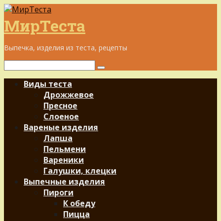
Перейти
к
МирТеста
контенту
Выпечка, изделия из теста, рецепты
Поиск:
Виды теста
Дрожжевое
Пресное
Слоеное
Вареные изделия
Лапша
Пельмени
Вареники
Галушки, клецки
Выпечные изделия
Пироги
К обеду
Пицца