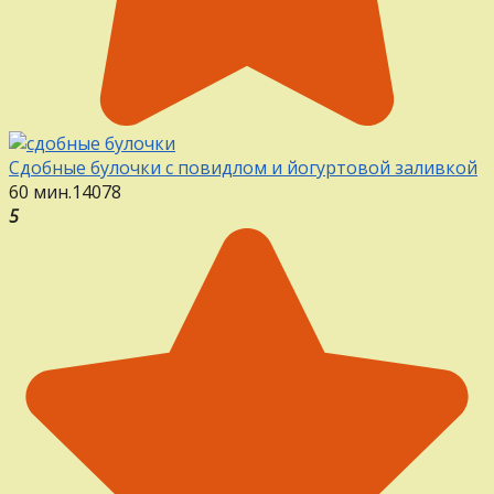
Сдобные булочки с повидлом и йогуртовой заливкой
60 мин.
14
0
78
5