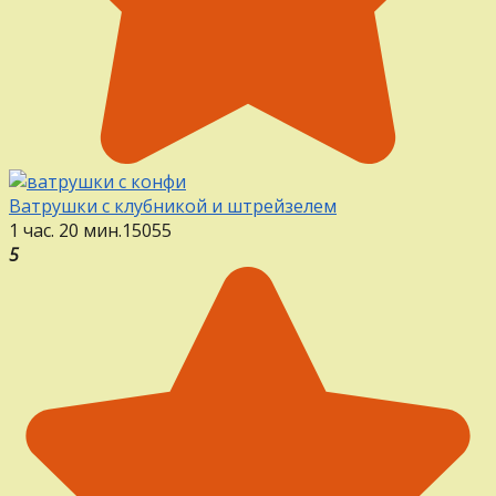
Ватрушки с клубникой и штрейзелем
1 час. 20 мин.
15
0
55
5