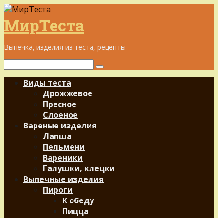
Перейти
к
МирТеста
контенту
Выпечка, изделия из теста, рецепты
Поиск:
Виды теста
Дрожжевое
Пресное
Слоеное
Вареные изделия
Лапша
Пельмени
Вареники
Галушки, клецки
Выпечные изделия
Пироги
К обеду
Пицца