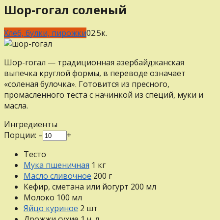
Шор-гогал соленый
Хлеб, булки, пирожки
0
2.5к.
Шор-гогал — традиционная азербайджанская
выпечка круглой формы, в переводе означает
«соленая булочка». Готовится из пресного,
промасленного теста с начинкой из специй, муки и
масла.
Ингредиенты
Порции:
–
+
Тесто
Мука пшеничная
1
кг
Масло сливочное
200
г
Кефир, сметана или йогурт
200
мл
Молоко
100
мл
Яйцо куриное
2
шт
Дрожжи сухие
1
ч. л.