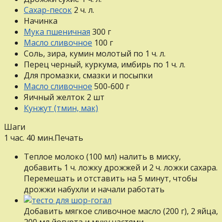
Сахар-песок
2
ч. л.
Начинка
Мука пшеничная
300
г
Масло сливочное
100
г
Соль, зира, кумин молотый
по 1
ч. л.
Перец черный, куркума, имбирь
по 1
ч. л.
Для промазки, смазки и посыпки
Масло сливочное
500-600
г
Яичный желток
2
шт
Кунжут (тмин, мак)
Шаги
1 час. 40 мин.
Печать
Теплое молоко (100 мл) налить в миску,
добавить 1 ч. ложку дрожжей и 2 ч. ложки сахара.
Перемешать и отставить на 5 минут, чтобы
дрожжи набухли и начали работать
Добавить мягкое сливочное масло (200 г), 2 яйца,
200 мл йогурта и муку частями.