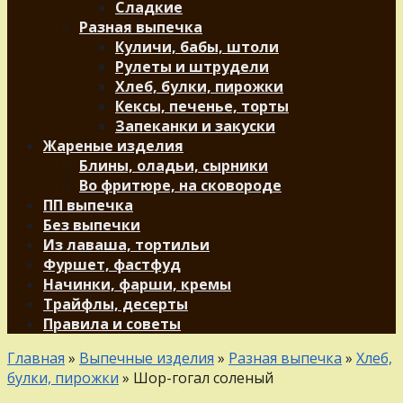
Сладкие
Разная выпечка
Куличи, бабы, штоли
Рулеты и штрудели
Хлеб, булки, пирожки
Кексы, печенье, торты
Запеканки и закуски
Жареные изделия
Блины, оладьи, сырники
Во фритюре, на сковороде
ПП выпечка
Без выпечки
Из лаваша, тортильи
Фуршет, фастфуд
Начинки, фарши, кремы
Трайфлы, десерты
Правила и советы
Главная
»
Выпечные изделия
»
Разная выпечка
»
Хлеб,
булки, пирожки
»
Шор-гогал соленый