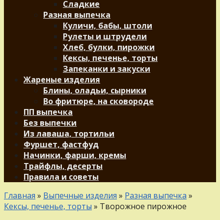
Сладкие
Разная выпечка
Куличи, бабы, штоли
Рулеты и штрудели
Хлеб, булки, пирожки
Кексы, печенье, торты
Запеканки и закуски
Жареные изделия
Блины, оладьи, сырники
Во фритюре, на сковороде
ПП выпечка
Без выпечки
Из лаваша, тортильи
Фуршет, фастфуд
Начинки, фарши, кремы
Трайфлы, десерты
Правила и советы
Главная
»
Выпечные изделия
»
Разная выпечка
»
Кексы, печенье, торты
»
Творожное пирожное