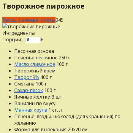
Творожное пирожное
Кексы, печенье, торты
0
45
Ингредиенты
Порции:
–
+
Песочная основа
Печенье песочное
250
г
Масло сливочное
100
г
Творожный крем
Творог 9%
400
г
Сметана
100
г
Сахар-песок
100
г
Яичные желтки
3
шт
Ванилин
по вкусу
Манная крупа
1
ст. л.
Печенье, ягоды, шоколад (для украшения)
по
желанию
Форма для выпекания 20х20 см