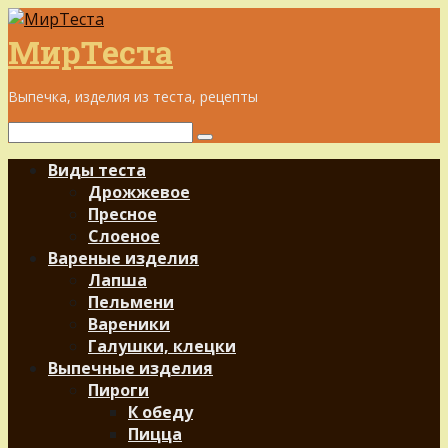
Перейти
к
МирТеста
контенту
Выпечка, изделия из теста, рецепты
Поиск:
Виды теста
Дрожжевое
Пресное
Слоеное
Вареные изделия
Лапша
Пельмени
Вареники
Галушки, клецки
Выпечные изделия
Пироги
К обеду
Пицца