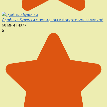
Сдобные булочки с повидлом и йогуртовой заливкой
60 мин.
14
0
77
5