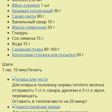
Яйцо куриное
1
шт
Крахмал кукурузный
30
г
Сахар-песок
80
г
Ванильный сахар
10
г
Масло сливочное
50
г
Глазурь
Сок лимона
15
г
Вода
15
г
Сахарная пудра
80-100
г
Кокосовая стружка для посыпки
50
г
Шаги
1 час. 10 мин.
Печать
Для опары в половину нормы теплого молока
отправить 1 ст.л. сахара, дрожжи и 3 ст.л. муки,
перемешать.
Оставить в теплом месте на 20 минут