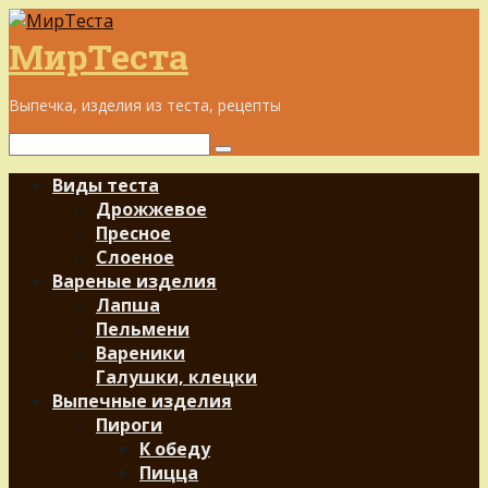
Перейти
к
МирТеста
контенту
Выпечка, изделия из теста, рецепты
Поиск:
Виды теста
Дрожжевое
Пресное
Слоеное
Вареные изделия
Лапша
Пельмени
Вареники
Галушки, клецки
Выпечные изделия
Пироги
К обеду
Пицца