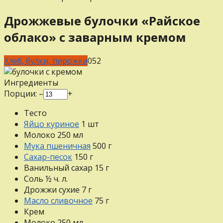
Дрожжевые булочки «Райское
облако» с заварным кремом
Хлеб, булки, пирожки
0
52
Ингредиенты
Порции:
–
+
Тесто
Яйцо куриное
1
шт
Молоко
250
мл
Мука пшеничная
500
г
Сахар-песок
150
г
Ванильный сахар
15
г
Соль
½
ч. л.
Дрожжи сухие
7
г
Масло сливочное
75
г
Крем
Молоко
250
мл