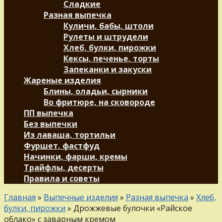
Сладкие
Разная выпечка
Куличи, бабы, штоли
Рулеты и штрудели
Хлеб, булки, пирожки
Кексы, печенье, торты
Запеканки и закуски
Жареные изделия
Блины, оладьи, сырники
Во фритюре, на сковороде
ПП выпечка
Без выпечки
Из лаваша, тортильи
Фуршет, фастфуд
Начинки, фарши, кремы
Трайфлы, десерты
Правила и советы
Главная
»
Выпечные изделия
»
Разная выпечка
»
Хлеб,
булки, пирожки
»
Дрожжевые булочки «Райское
облако» с заварным кремом