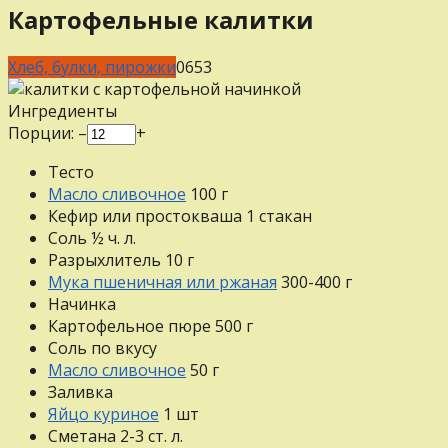
Картофельные калитки
Хлеб, булки, пирожки
0
653
Ингредиенты
Порции:
–
+
Тесто
Масло сливочное
100
г
Кефир или простокваша
1
стакан
Соль
½
ч. л.
Разрыхлитель
10
г
Мука пшеничная или ржаная
300-400
г
Начинка
Картофельное пюре
500
г
Соль
по вкусу
Масло сливочное
50
г
Заливка
Яйцо куриное
1
шт
Сметана
2-3
ст. л.