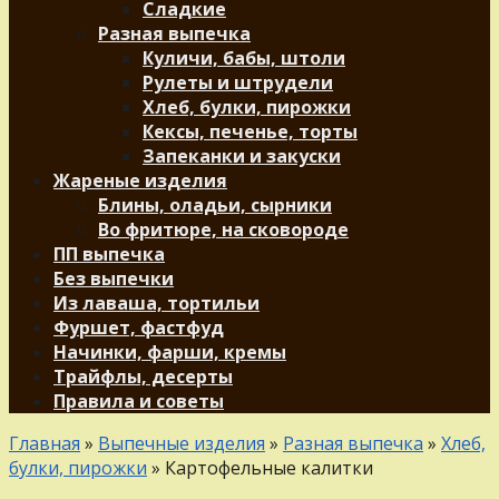
Сладкие
Разная выпечка
Куличи, бабы, штоли
Рулеты и штрудели
Хлеб, булки, пирожки
Кексы, печенье, торты
Запеканки и закуски
Жареные изделия
Блины, оладьи, сырники
Во фритюре, на сковороде
ПП выпечка
Без выпечки
Из лаваша, тортильи
Фуршет, фастфуд
Начинки, фарши, кремы
Трайфлы, десерты
Правила и советы
Главная
»
Выпечные изделия
»
Разная выпечка
»
Хлеб,
булки, пирожки
»
Картофельные калитки