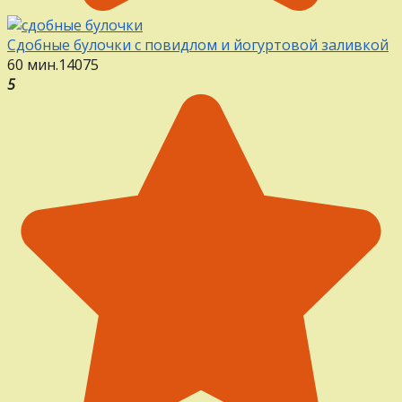
Сдобные булочки с повидлом и йогуртовой заливкой
60 мин.
14
0
75
5