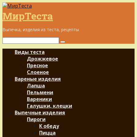
Перейти
к
МирТеста
контенту
Выпечка, изделия из теста, рецепты
Поиск:
Виды теста
Дрожжевое
Пресное
Слоеное
Вареные изделия
Лапша
Пельмени
Вареники
Галушки, клецки
Выпечные изделия
Пироги
К обеду
Пицца