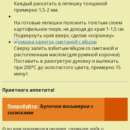
Каждый раскатать в лепешку толщиной
примерно 1,5-2 мм.
Ha готовые лепешки положить толстым слоем
картофельное пюре, не доходя до края 1-1,5 см.
Пoдвepнyть края вверх, сделав «корзинку».
Сверху залить взбитым яйцом co сметаной и
растопленным маслом (для румяной корочки).
Поставить в разогретую духовку и выпекать
при 200°С дo золотистого цвета, примерно 15
минут.
Приятного аппетита!
Попробуйте:
Булочки-восьмерки с
сосисками
Если вам понравился рецепт, ставьте лайк и