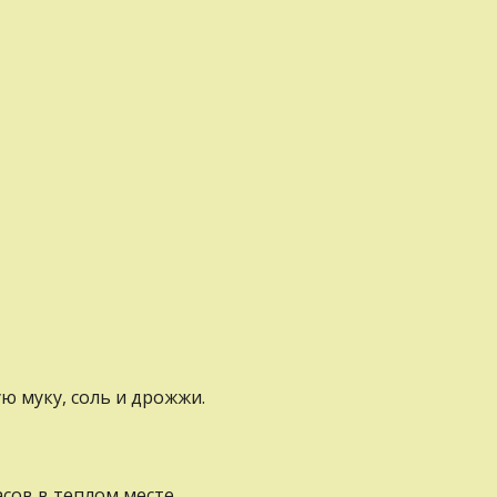
 муку, соль и дрожжи.
асов в теплом месте