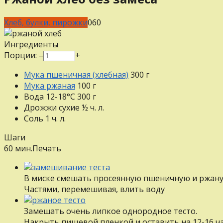
Хлеб, булки, пирожки
0
60
Ингредиенты
Порции:
–
+
Мука пшеничная (хлебная)
300
г
Мука ржаная
100
г
Вода 12-18°С
300
г
Дрожжи сухие
½
ч. л.
Соль
1
ч. л.
Шаги
60 мин.
Печать
В миске смешать просеянную пшеничную и ржаную
Частями, перемешивая, влить воду
Замешать очень липкое однородное тесто.
Накрыть пищевой пленкой и оставить на 12-16 ч