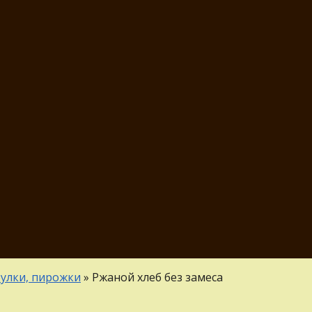
булки, пирожки
»
Ржаной хлеб без замеса