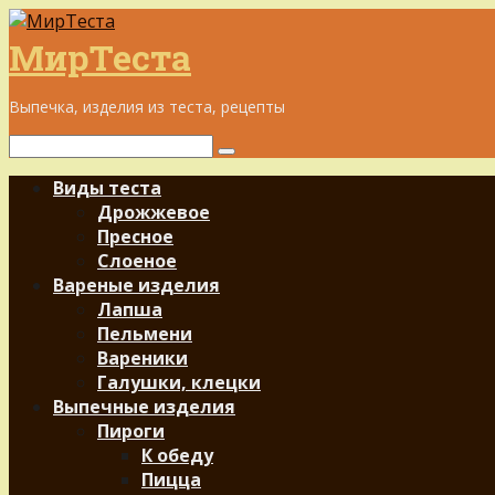
Перейти
к
МирТеста
контенту
Выпечка, изделия из теста, рецепты
Поиск:
Виды теста
Дрожжевое
Пресное
Слоеное
Вареные изделия
Лапша
Пельмени
Вареники
Галушки, клецки
Выпечные изделия
Пироги
К обеду
Пицца