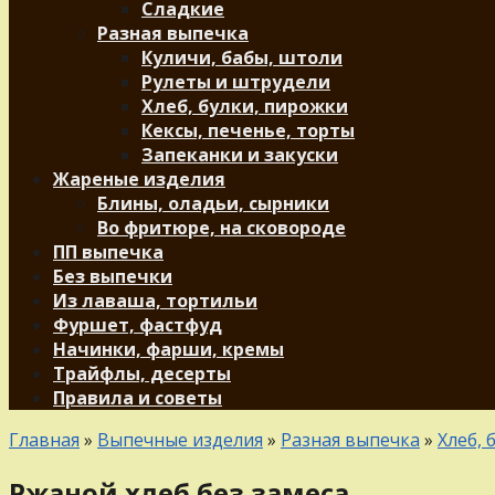
Сладкие
Разная выпечка
Куличи, бабы, штоли
Рулеты и штрудели
Хлеб, булки, пирожки
Кексы, печенье, торты
Запеканки и закуски
Жареные изделия
Блины, оладьи, сырники
Во фритюре, на сковороде
ПП выпечка
Без выпечки
Из лаваша, тортильи
Фуршет, фастфуд
Начинки, фарши, кремы
Трайфлы, десерты
Правила и советы
Главная
»
Выпечные изделия
»
Разная выпечка
»
Хлеб, 
Ржаной хлеб без замеса