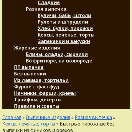
Сладкие
Разная выпечка
Куличи, бабы, штоли
Рулеты и штрудели
Хлеб, булки, пирожки
Кексы, печенье, торты
Запеканки и закуски
Жареные изделия
Блины, оладьи, сырники
Во фритюре, на сковороде
ПП выпечка
Без выпечки
Из лаваша, тортильи
Фуршет, фастфуд
Начинки, фарши, кремы
Трайфлы, десерты
Правила и советы
Главная
»
Выпечные изделия
»
Разная выпечка
»
Кексы, печенье, торты
»
Быстрые пирожные без
выпечки из фиников и орехов