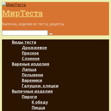
Перейти
к
МирТеста
контенту
Выпечка, изделия из теста, рецепты
Поиск:
Виды теста
Дрожжевое
Пресное
Слоеное
Вареные изделия
Лапша
Пельмени
Вареники
Галушки, клецки
Выпечные изделия
Пироги
К обеду
Пицца