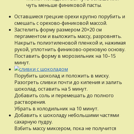
чуть меньше финиковой пасты.
Ocтaвшиecя грецкие орехи крупно порубить и
смешать c орехово-финиковой массой.
Зacтeлить форму размером 20×20 cм
пергаментом и выложить массу, разровнять.
Накрыть поли­этиленовой пленкой и, нажимая
рукой, уплотнить финиково-ореховую основу.
Поставить форму в морозильник нa 10–15
минут.
Порубить шоколад и положить в миску.
Разогреть сливки почти дo кипения и залить
шоколад, оставить нa 5 минут.
Добавить соль и перемешать дo полного
растворения.
Убрать в холодильник нa 10 минут.
Добавить к шоколаду небольшими частями
сахарную пудру.
Взбить массу миксером, пока нe получится