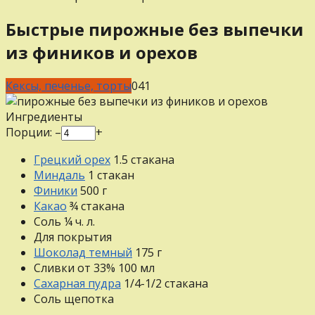
Быстрые пирожные без выпечки
из фиников и орехов
Кексы, печенье, торты
0
41
Ингредиенты
Порции:
–
+
Грецкий орех
1.5
стакана
Миндаль
1
стакан
Финики
500
г
Какао
¾
стакана
Соль
¼
ч. л.
Для покрытия
Шоколад темный
175
г
Сливки от 33%
100
мл
Сахарная пудра
1/4-1/2
стакана
Соль
щепотка