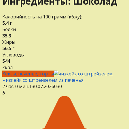
Ингредиенты:
Шоколад
Калорийность на 100 грамм (кбжу):
5.4
г
Белки
35.3
г
Жиры
56.5
г
Углеводы
544
ккал
Кексы, печенье, торты
Чизкейк со штрейзелем из печенья
2 час. 0 мин.
1
30.07.2026
0
30
5