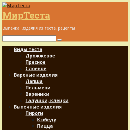
Перейти
к
МирТеста
контенту
Выпечка, изделия из теста, рецепты
Поиск:
Виды теста
Дрожжевое
Пресное
Слоеное
Вареные изделия
Лапша
Пельмени
Вареники
Галушки, клецки
Выпечные изделия
Пироги
К обеду
Пицца