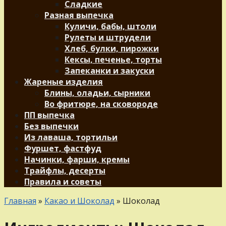
Сладкие
Разная выпечка
Куличи, бабы, штоли
Рулеты и штрудели
Хлеб, булки, пирожки
Кексы, печенье, торты
Запеканки и закуски
Жареные изделия
Блины, оладьи, сырники
Во фритюре, на сковороде
ПП выпечка
Без выпечки
Из лаваша, тортильи
Фуршет, фастфуд
Начинки, фарши, кремы
Трайфлы, десерты
Правила и советы
Главная
»
Какао и Шоколад
»
Шоколад