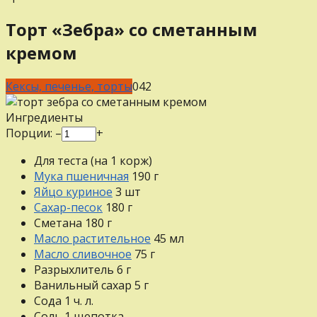
Торт «Зебра» со сметанным
кремом
Кексы, печенье, торты
0
42
Ингредиенты
Порции:
–
+
Для теста (на 1 корж)
Мука пшеничная
190
г
Яйцо куриное
3
шт
Сахар-песок
180
г
Сметана
180
г
Масло растительное
45
мл
Масло сливочное
75
г
Разрыхлитель
6
г
Ванильный сахар
5
г
Сода
1
ч. л.
Соль
1
щепотка