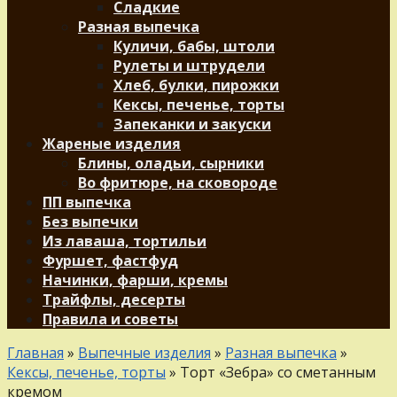
Сладкие
Разная выпечка
Куличи, бабы, штоли
Рулеты и штрудели
Хлеб, булки, пирожки
Кексы, печенье, торты
Запеканки и закуски
Жареные изделия
Блины, оладьи, сырники
Во фритюре, на сковороде
ПП выпечка
Без выпечки
Из лаваша, тортильи
Фуршет, фастфуд
Начинки, фарши, кремы
Трайфлы, десерты
Правила и советы
Главная
»
Выпечные изделия
»
Разная выпечка
»
Кексы, печенье, торты
»
Торт «Зебра» со сметанным
кремом