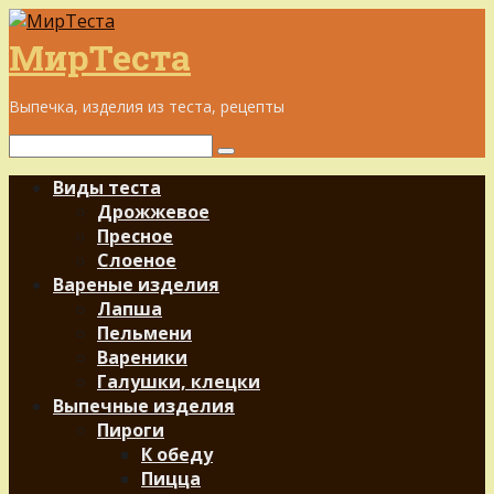
Перейти
к
МирТеста
контенту
Выпечка, изделия из теста, рецепты
Поиск:
Виды теста
Дрожжевое
Пресное
Слоеное
Вареные изделия
Лапша
Пельмени
Вареники
Галушки, клецки
Выпечные изделия
Пироги
К обеду
Пицца