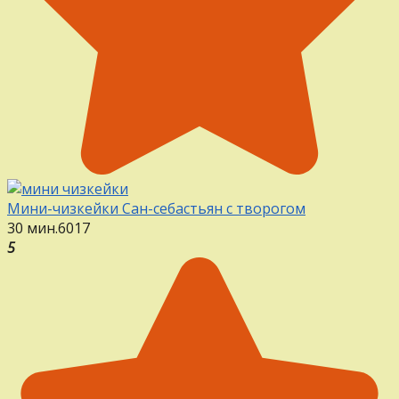
Мини-чизкейки Сан-себастьян с творогом
30 мин.
6
0
17
5