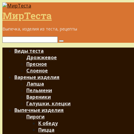
Перейти
к
МирТеста
контенту
Выпечка, изделия из теста, рецепты
Поиск:
Виды теста
Дрожжевое
Пресное
Слоеное
Вареные изделия
Лапша
Пельмени
Вареники
Галушки, клецки
Выпечные изделия
Пироги
К обеду
Пицца