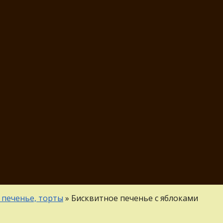
 печенье, торты
»
Бисквитное печенье с яблоками