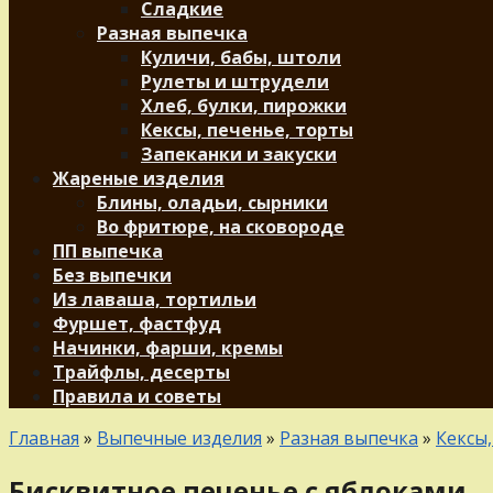
Сладкие
Разная выпечка
Куличи, бабы, штоли
Рулеты и штрудели
Хлеб, булки, пирожки
Кексы, печенье, торты
Запеканки и закуски
Жареные изделия
Блины, оладьи, сырники
Во фритюре, на сковороде
ПП выпечка
Без выпечки
Из лаваша, тортильи
Фуршет, фастфуд
Начинки, фарши, кремы
Трайфлы, десерты
Правила и советы
Главная
»
Выпечные изделия
»
Разная выпечка
»
Кексы,
Бисквитное печенье с яблоками