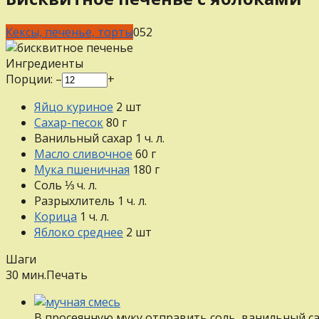
Кексы, печенье, торты
0
52
Ингредиенты
Порции:
–
+
Яйцо куриное
2
шт
Сахар-песок
80
г
Ванильный сахар
1
ч. л.
Масло сливочное
60
г
Мука пшеничная
180
г
Соль
⅓
ч. л.
Разрыхлитель
1
ч. л.
Корица
1
ч. л.
Яблоко среднее
2
шт
Шаги
30 мин.
Печать
В просеянную муку отправить соль, ванильный са