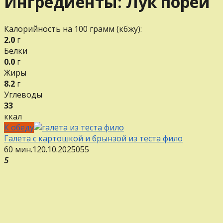
Ингредиенты:
Лук порей
Калорийность на 100 грамм (кбжу):
2.0
г
Белки
0.0
г
Жиры
8.2
г
Углеводы
33
ккал
К обеду
Галета с картошкой и брынзой из теста фило
60 мин.
1
20.10.2025
0
55
5