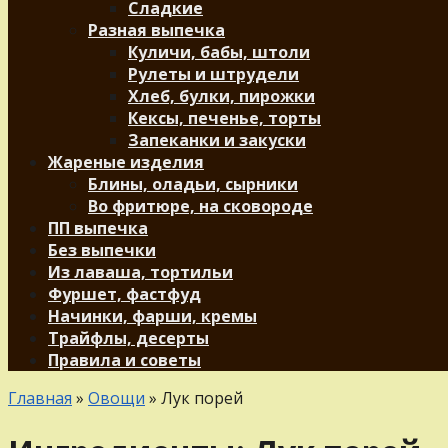
Сладкие
Разная выпечка
Куличи, бабы, штоли
Рулеты и штрудели
Хлеб, булки, пирожки
Кексы, печенье, торты
Запеканки и закуски
Жареные изделия
Блины, оладьи, сырники
Во фритюре, на сковороде
ПП выпечка
Без выпечки
Из лаваша, тортильи
Фуршет, фастфуд
Начинки, фарши, кремы
Трайфлы, десерты
Правила и советы
Главная
»
Овощи
»
Лук порей