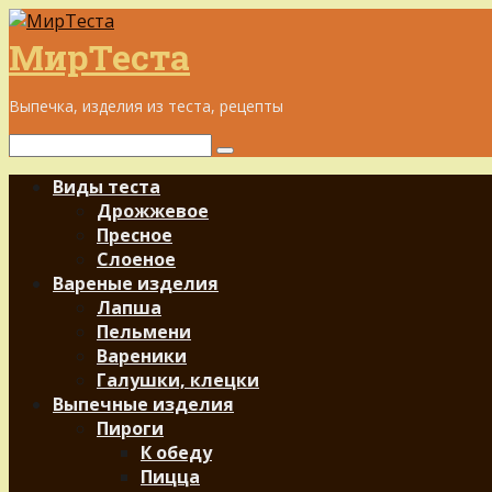
Перейти
к
МирТеста
контенту
Выпечка, изделия из теста, рецепты
Поиск:
Виды теста
Дрожжевое
Пресное
Слоеное
Вареные изделия
Лапша
Пельмени
Вареники
Галушки, клецки
Выпечные изделия
Пироги
К обеду
Пицца