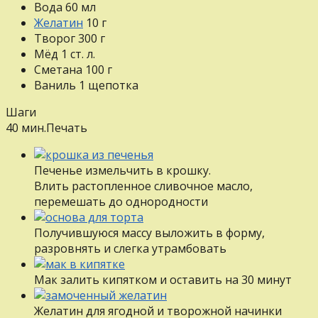
Вода
60
мл
Желатин
10
г
Творог
300
г
Мёд
1
ст. л.
Сметана
100
г
Ваниль
1
щепотка
Шаги
40 мин.
Печать
Печенье измельчить в крошку.
Влить растопленное сливочное масло,
перемешать до однородности
Получившуюся массу выложить в форму,
разровнять и слегка утрамбовать
Мак залить кипятком и оставить на 30 минут
Желатин для ягодной и творожной начинки