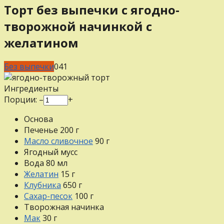
Торт без выпечки с ягодно-
творожной начинкой с
желатином
Без выпечки
0
41
Ингредиенты
Порции:
–
+
Основа
Печенье
200
г
Масло сливочное
90
г
Ягодный мусс
Вода
80
мл
Желатин
15
г
Клубника
650
г
Сахар-песок
100
г
Творожная начинка
Мак
30
г