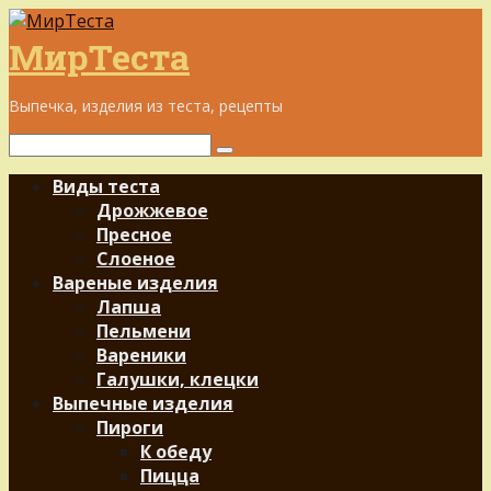
Перейти
к
МирТеста
контенту
Выпечка, изделия из теста, рецепты
Поиск:
Виды теста
Дрожжевое
Пресное
Слоеное
Вареные изделия
Лапша
Пельмени
Вареники
Галушки, клецки
Выпечные изделия
Пироги
К обеду
Пицца