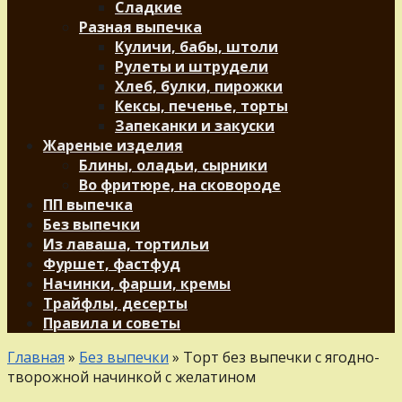
Сладкие
Разная выпечка
Куличи, бабы, штоли
Рулеты и штрудели
Хлеб, булки, пирожки
Кексы, печенье, торты
Запеканки и закуски
Жареные изделия
Блины, оладьи, сырники
Во фритюре, на сковороде
ПП выпечка
Без выпечки
Из лаваша, тортильи
Фуршет, фастфуд
Начинки, фарши, кремы
Трайфлы, десерты
Правила и советы
Главная
»
Без выпечки
»
Торт без выпечки с ягодно-
творожной начинкой с желатином