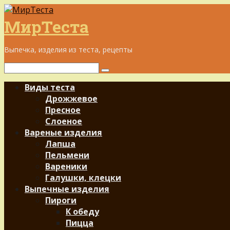
Перейти
к
МирТеста
контенту
Выпечка, изделия из теста, рецепты
Поиск:
Виды теста
Дрожжевое
Пресное
Слоеное
Вареные изделия
Лапша
Пельмени
Вареники
Галушки, клецки
Выпечные изделия
Пироги
К обеду
Пицца