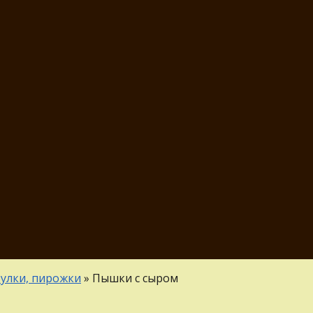
булки, пирожки
»
Пышки с сыром