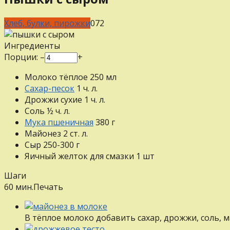
Хлеб, булки, пирожки
0
72
Ингредиенты
Порции:
–
+
Молоко тёплое
250
мл
Сахар-песок
1
ч. л.
Дрожжи сухие
1
ч. л.
Соль
½
ч. л.
Мука пшеничная
380
г
Майонез
2
ст. л.
Сыр
250-300
г
Яичный желток для смазки
1
шт
Шаги
60 мин.
Печать
В тёплое молоко добавить сахар, дрожжи, соль, 