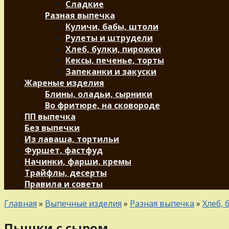
Сладкие
Разная выпечка
Куличи, бабы, штоли
Рулеты и штрудели
Хлеб, булки, пирожки
Кексы, печенье, торты
Запеканки и закуски
Жареные изделия
Блины, оладьи, сырники
Во фритюре, на сковороде
ПП выпечка
Без выпечки
Из лаваша, тортильи
Фуршет, фастфуд
Начинки, фарши, кремы
Трайфлы, десерты
Правила и советы
Главная
»
Выпечные изделия
»
Разная выпечка
»
Хлеб, 
Пышки с сыром