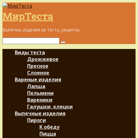
Перейти
к
МирТеста
контенту
Выпечка, изделия из теста, рецепты
Поиск:
Виды теста
Дрожжевое
Пресное
Слоеное
Вареные изделия
Лапша
Пельмени
Вареники
Галушки, клецки
Выпечные изделия
Пироги
К обеду
Пицца