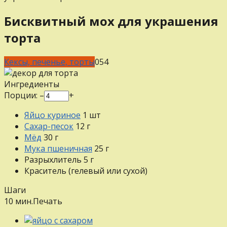
Бисквитный мох для украшения
торта
Кексы, печенье, торты
0
54
Ингредиенты
Порции:
–
+
Яйцо куриное
1
шт
Сахар-песок
12
г
Мёд
30
г
Мука пшеничная
25
г
Разрыхлитель
5
г
Краситель (гелевый или сухой)
Шаги
10 мин.
Печать