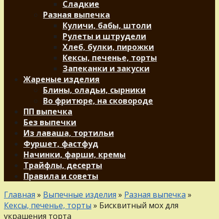
Сладкие
Разная выпечка
Куличи, бабы, штоли
Рулеты и штрудели
Хлеб, булки, пирожки
Кексы, печенье, торты
Запеканки и закуски
Жареные изделия
Блины, оладьи, сырники
Во фритюре, на сковороде
ПП выпечка
Без выпечки
Из лаваша, тортильи
Фуршет, фастфуд
Начинки, фарши, кремы
Трайфлы, десерты
Правила и советы
Главная
»
Выпечные изделия
»
Разная выпечка
»
Кексы, печенье, торты
»
Бисквитный мох для
украшения торта