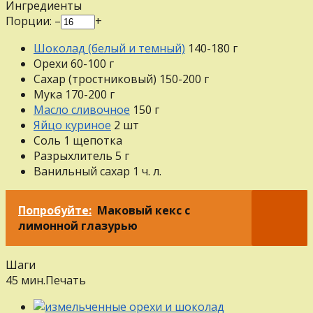
Ингредиенты
Порции:
–
+
Шоколад (белый и темный)
140-180
г
Орехи
60-100
г
Сахар (тростниковый)
150-200
г
Мука
170-200
г
Масло сливочное
150
г
Яйцо куриное
2
шт
Соль
1
щепотка
Разрыхлитель
5
г
Ванильный сахар
1
ч. л.
Попробуйте:
Маковый кекс с
лимонной глазурью
Шаги
45 мин.
Печать