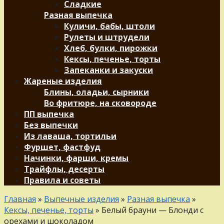
Сладкие
Разная выпечка
Куличи, бабы, штоли
Рулеты и штрудели
Хлеб, булки, пирожки
Кексы, печенье, торты
Запеканки и закуски
Жареные изделия
Блины, оладьи, сырники
Во фритюре, на сковороде
ПП выпечка
Без выпечки
Из лаваша, тортильи
Фуршет, фастфуд
Начинки, фарши, кремы
Трайфлы, десерты
Правила и советы
Главная
»
Выпечные изделия
»
Разная выпечка
»
Кексы, печенье, торты
»
Белый брауни — Блонди с
орехами и шоколадом