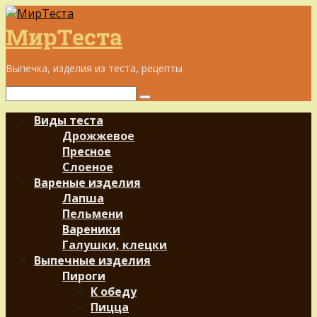
Перейти
к
МирТеста
контенту
Выпечка, изделия из теста, рецепты
Поиск:
Виды теста
Дрожжевое
Пресное
Слоеное
Вареные изделия
Лапша
Пельмени
Вареники
Галушки, клецки
Выпечные изделия
Пироги
К обеду
Пицца