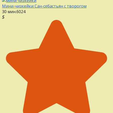
Мини-чизкейки Сан-себастьян с творогом
30 мин.
6
0
24
5