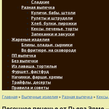
Сладкие
Разная выпечка
Куличи, бабы, штоли
Рулеты и штрудели
Хлеб, булки, пирожки
Кексы, печенье, торты
Запеканки и закуски
Жареные изделия
Блины, оладьи, сырники
Во фритюре, на сковороде
ПП выпечка
Без выпечки
Из лаваша, тортильи
Фуршет, фастфуд
Начинки, фарши, кремы
Трайфлы, десерты
Правила и советы
Главная
»
Выпечные изделия
»
Разная выпечка
»
Кексы,
Песочное печенье от Пьера Эрме