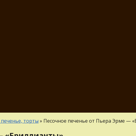
 печенье, торты
»
Песочное печенье от Пьера Эрме — 
 — «Бриллианты»