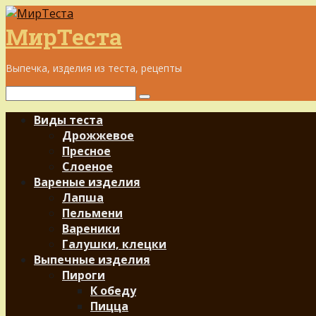
Перейти
к
МирТеста
контенту
Выпечка, изделия из теста, рецепты
Поиск:
Виды теста
Дрожжевое
Пресное
Слоеное
Вареные изделия
Лапша
Пельмени
Вареники
Галушки, клецки
Выпечные изделия
Пироги
К обеду
Пицца