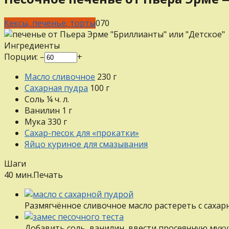
Кексы, печенье, торты
0
70
Ингредиенты
Порции:
–
+
Масло сливочное
230
г
Сахарная пудра
100
г
Соль
¼
ч. л.
Ванилин
1
г
Мука
330
г
Сахар-песок для «прокатки»
Яйцо куриное для смазывания
Шаги
40 мин.
Печать
Размягчённое сливочное масло растереть с сахар
Добавить соль, ванилин, ввести просеянную муку