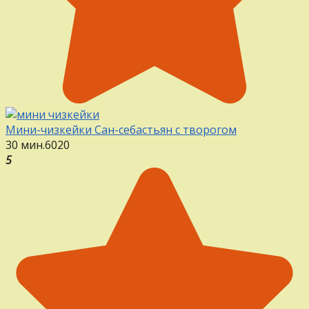
Мини-чизкейки Сан-себастьян с творогом
30 мин.
6
0
20
5