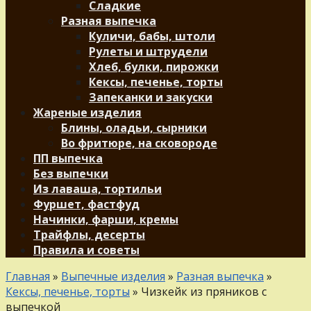
Сладкие
Разная выпечка
Куличи, бабы, штоли
Рулеты и штрудели
Хлеб, булки, пирожки
Кексы, печенье, торты
Запеканки и закуски
Жареные изделия
Блины, оладьи, сырники
Во фритюре, на сковороде
ПП выпечка
Без выпечки
Из лаваша, тортильи
Фуршет, фастфуд
Начинки, фарши, кремы
Трайфлы, десерты
Правила и советы
Главная
»
Выпечные изделия
»
Разная выпечка
»
Кексы, печенье, торты
»
Чизкейк из пряников с
выпечкой