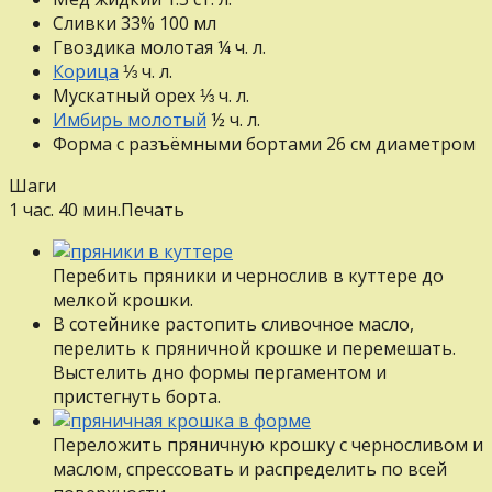
Сливки 33%
100
мл
Гвоздика молотая
¼
ч. л.
Корица
⅓
ч. л.
Мускатный орех
⅓
ч. л.
Имбирь молотый
½
ч. л.
Форма с разъёмными бортами 26 см диаметром
Шаги
1 час. 40 мин.
Печать
Перебить пряники и чернослив в куттере до
мелкой крошки.
В сотейнике растопить сливочное масло,
перелить к пряничной крошке и перемешать.
Выстелить дно формы пергаментом и
пристегнуть борта.
Переложить пряничную крошку с черносливом и
маслом, спрессовать и распределить по всей