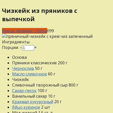
Чизкейк из пряников с
выпечкой
Кексы, печенье, торты
0
99
Ингредиенты
Порции:
–
+
Основа
Пряники классические
200
г
Чернослив
50
г
Масло сливочное
60
г
Чизкейк
Сливочный творожный сыр
800
г
Сахар-песок
100
г
Ванильный сахар
10
г
Крахмал кукурузный
20
г
Яйцо куриное
2
шт
Мёд жидкий
1.5
ст. л.