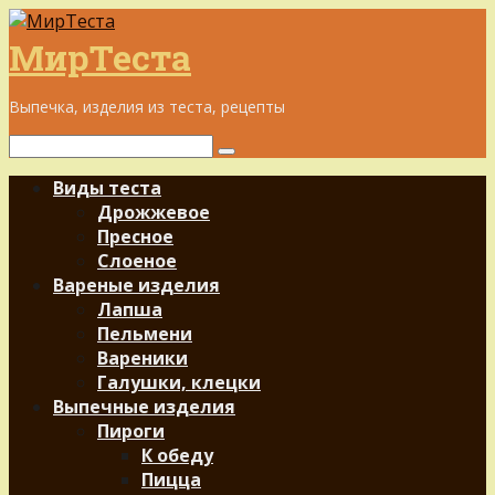
Перейти
к
МирТеста
контенту
Выпечка, изделия из теста, рецепты
Поиск:
Виды теста
Дрожжевое
Пресное
Слоеное
Вареные изделия
Лапша
Пельмени
Вареники
Галушки, клецки
Выпечные изделия
Пироги
К обеду
Пицца