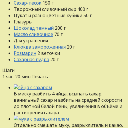
Сахар-песок
150
г
Творожный сливочный сыр
400
г
Цукаты разноцветные кубики
50
г
Глазурь
Шоколад темный
200
г
Масло сливочное
70
г
Для украшения
Клюква замороженная
20
г
Розмарин
2
веточки
Сахарная пудра
20
г
Шаги
1 час. 20 мин.
Печать
В миску разбить 4 яйца, всыпать сахар,
ванильный сахар и взбить на средней скорости
до плотной белой пены, увеличения в объёме и
растворения сахара.
Отдельно смешать муку, разрыхлитель и какао.