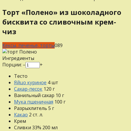
Торт «Полено» из шоколадного
бисквита со сливочным крем-
чиз
Кексы, печенье, торты
0
89
Ингредиенты
Порции:
–
+
Тесто
Яйцо куриное
4
шт
Сахар-песок
120
г
Ванильный сахар
10
г
Мука пшеничная
100
г
Разрыхлитель
5
г
Какао
2
ст. л.
Крем
Сливки 33%
200
мл