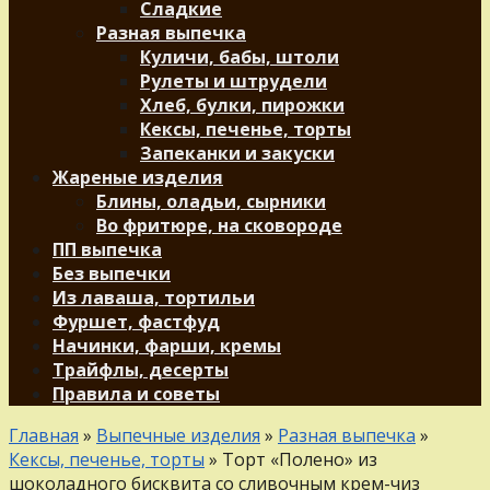
Сладкие
Разная выпечка
Куличи, бабы, штоли
Рулеты и штрудели
Хлеб, булки, пирожки
Кексы, печенье, торты
Запеканки и закуски
Жареные изделия
Блины, оладьи, сырники
Во фритюре, на сковороде
ПП выпечка
Без выпечки
Из лаваша, тортильи
Фуршет, фастфуд
Начинки, фарши, кремы
Трайфлы, десерты
Правила и советы
Главная
»
Выпечные изделия
»
Разная выпечка
»
Кексы, печенье, торты
»
Торт «Полено» из
шоколадного бисквита со сливочным крем-чиз