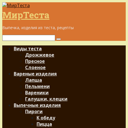
Перейти
к
МирТеста
контенту
Выпечка, изделия из теста, рецепты
Поиск:
Виды теста
Дрожжевое
Пресное
Слоеное
Вареные изделия
Лапша
Пельмени
Вареники
Галушки, клецки
Выпечные изделия
Пироги
К обеду
Пицца