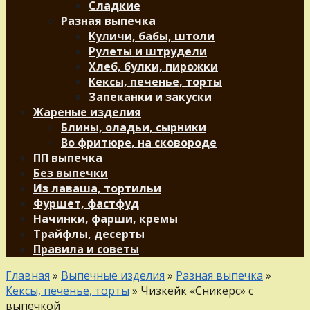
Сладкие
Разная выпечка
Куличи, бабы, штоли
Рулеты и штрудели
Хлеб, булки, пирожки
Кексы, печенье, торты
Запеканки и закуски
Жареные изделия
Блины, оладьи, сырники
Во фритюре, на сковороде
ПП выпечка
Без выпечки
Из лаваша, тортильи
Фуршет, фастфуд
Начинки, фарши, кремы
Трайфлы, десерты
Правила и советы
Главная
»
Выпечные изделия
»
Разная выпечка
»
Кексы, печенье, торты
»
Чизкейк «Сникерс» с
выпечкой