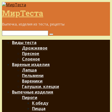
Перейти
к
МирТеста
контенту
Выпечка, изделия из теста, рецепты
Поиск:
Виды теста
Дрожжевое
Пресное
Слоеное
Вареные изделия
Лапша
Пельмени
Вареники
Галушки, клецки
Выпечные изделия
Пироги
К обеду
Пицца