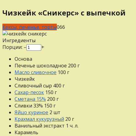
Чизкейк «Сникерс» с выпечкой
Кексы, печенье, торты
0
66
Ингредиенты
Порции:
–
+
Основа
Печенье шоколадное
200
г
Масло сливочное
100
г
Чизкейк
Сливочный сыр
400
г
Сахар-песок
150
г
Сметана 15%
200
г
Сливки 33%
150
г
Яйцо куриное
2
шт
Крахмал кукурузный
20
г
Ванильный экстракт
1
ч. л.
Карамель