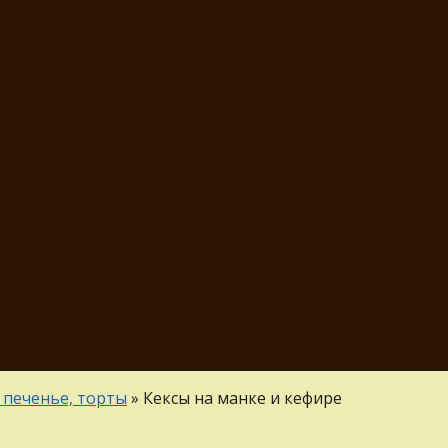
 печенье, торты
»
Кексы на манке и кефире