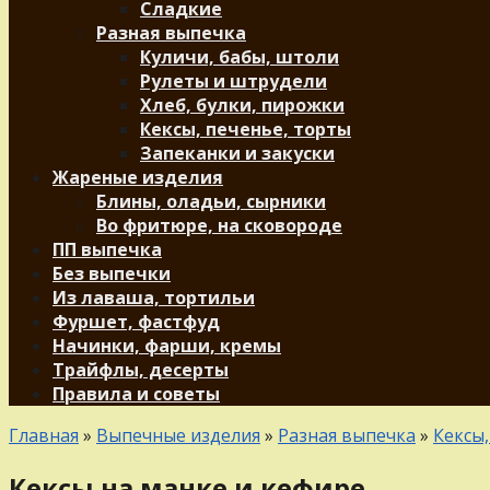
Сладкие
Разная выпечка
Куличи, бабы, штоли
Рулеты и штрудели
Хлеб, булки, пирожки
Кексы, печенье, торты
Запеканки и закуски
Жареные изделия
Блины, оладьи, сырники
Во фритюре, на сковороде
ПП выпечка
Без выпечки
Из лаваша, тортильи
Фуршет, фастфуд
Начинки, фарши, кремы
Трайфлы, десерты
Правила и советы
Главная
»
Выпечные изделия
»
Разная выпечка
»
Кексы,
Кексы на манке и кефире