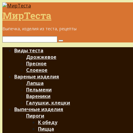
Перейти
к
МирТеста
контенту
Выпечка, изделия из теста, рецепты
Поиск:
Виды теста
Дрожжевое
Пресное
Слоеное
Вареные изделия
Лапша
Пельмени
Вареники
Галушки, клецки
Выпечные изделия
Пироги
К обеду
Пицца