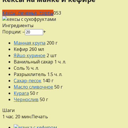
Кексы, печенье, торты
0
53
Ингредиенты
Порции:
–
+
Манная крупа
200
г
Кефир
260
мл
Яйцо куриное
2
шт
Ванильный сахар
1
ч. л.
Соль
½
ч. л.
Разрыхлитель
1.5
ч. л.
Сахар-песок
140
г
Масло сливочное
50
г
Курага
50
г
Чернослив
50
г
Шаги
1 час. 20 мин.
Печать