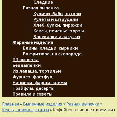
Сладкие
Разная выпечка
Куличи, бабы, штоли
Рулеты и штрудели
Хлеб, булки, пирожки
Кексы, печенье, торты
Запеканки и закуски
Жареные изделия
Блины, оладьи, сырники
Во фритюре, на сковороде
ПП выпечка
Без выпечки
Из лаваша, тортильи
Фуршет, фастфуд
Начинки, фарши, кремы
Трайфлы, десерты
Правила и советы
Главная
»
Выпечные изделия
»
Разная выпечка
»
Кексы, печенье, торты
»
Кофейное печенье с крем-чиз