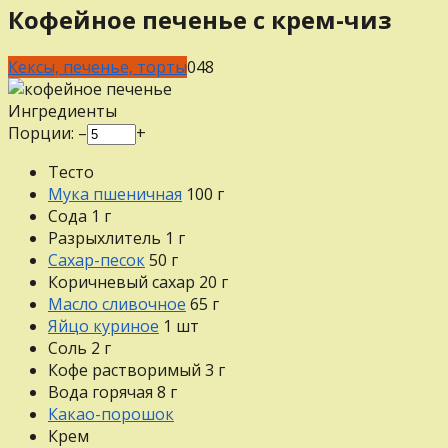
Кофейное печенье с крем-чиз
Кексы, печенье, торты
0
48
Ингредиенты
Порции:
–
+
Тесто
Мука пшеничная
100
г
Сода
1
г
Разрыхлитель
1
г
Сахар-песок
50
г
Коричневый сахар
20
г
Масло сливочное
65
г
Яйцо куриное
1
шт
Соль
2
г
Кофе растворимый
3
г
Вода горячая
8
г
Какао-порошок
Крем