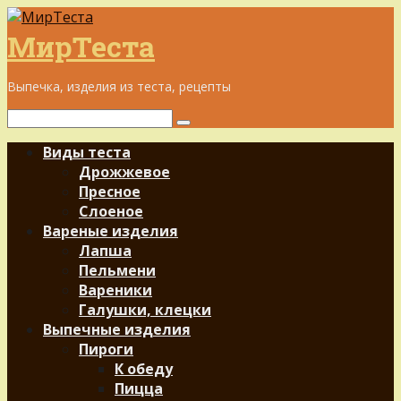
Перейти
к
МирТеста
контенту
Выпечка, изделия из теста, рецепты
Поиск:
Виды теста
Дрожжевое
Пресное
Слоеное
Вареные изделия
Лапша
Пельмени
Вареники
Галушки, клецки
Выпечные изделия
Пироги
К обеду
Пицца