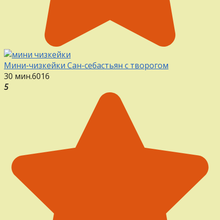
Мини-чизкейки Сан-себастьян с творогом
30 мин.
6
0
16
5