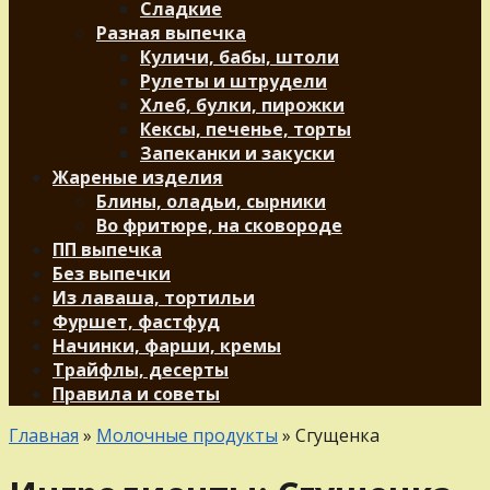
Сладкие
Разная выпечка
Куличи, бабы, штоли
Рулеты и штрудели
Хлеб, булки, пирожки
Кексы, печенье, торты
Запеканки и закуски
Жареные изделия
Блины, оладьи, сырники
Во фритюре, на сковороде
ПП выпечка
Без выпечки
Из лаваша, тортильи
Фуршет, фастфуд
Начинки, фарши, кремы
Трайфлы, десерты
Правила и советы
Главная
»
Молочные продукты
»
Сгущенка