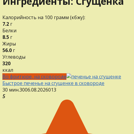
Ингредиенты:
Сгущенка
Калорийность на 100 грамм (кбжу):
7.2
г
Белки
8.5
г
Жиры
56.0
г
Углеводы
320
ккал
Во фритюре, на сковороде
Быстрое печенье на сгущенке в сковороде
30 мин.
30
06.08.2026
0
13
5