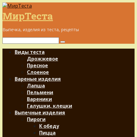
Перейти
к
МирТеста
контенту
Выпечка, изделия из теста, рецепты
Поиск:
Виды теста
Дрожжевое
Пресное
Слоеное
Вареные изделия
Лапша
Пельмени
Вареники
Галушки, клецки
Выпечные изделия
Пироги
К обеду
Пицца