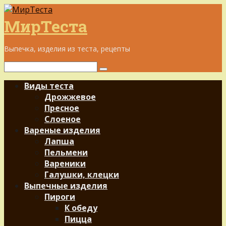
Перейти
к
МирТеста
контенту
Выпечка, изделия из теста, рецепты
Поиск:
Виды теста
Дрожжевое
Пресное
Слоеное
Вареные изделия
Лапша
Пельмени
Вареники
Галушки, клецки
Выпечные изделия
Пироги
К обеду
Пицца