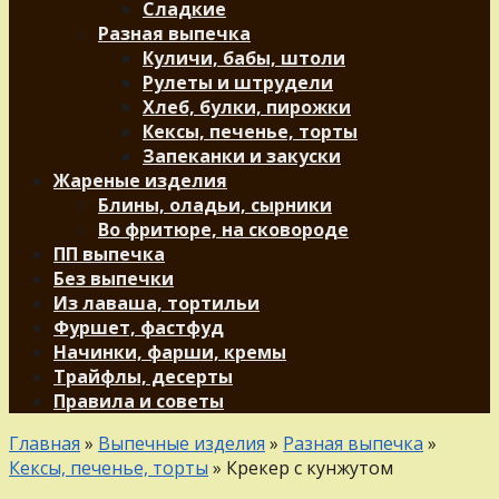
Сладкие
Разная выпечка
Куличи, бабы, штоли
Рулеты и штрудели
Хлеб, булки, пирожки
Кексы, печенье, торты
Запеканки и закуски
Жареные изделия
Блины, оладьи, сырники
Во фритюре, на сковороде
ПП выпечка
Без выпечки
Из лаваша, тортильи
Фуршет, фастфуд
Начинки, фарши, кремы
Трайфлы, десерты
Правила и советы
Главная
»
Выпечные изделия
»
Разная выпечка
»
Кексы, печенье, торты
»
Крекер с кунжутом