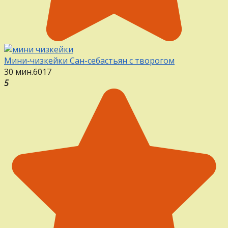
Мини-чизкейки Сан-себастьян с творогом
30 мин.
6
0
17
5