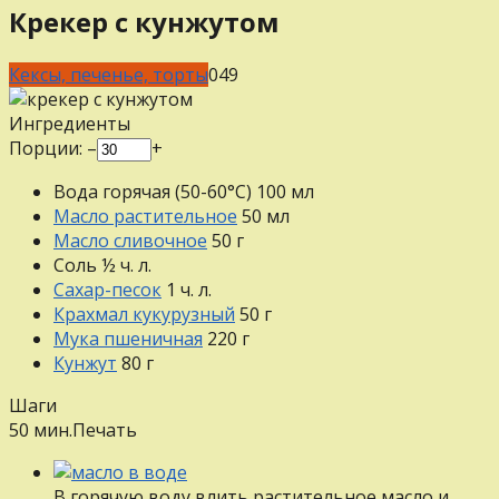
Крекер с кунжутом
Кексы, печенье, торты
0
49
Ингредиенты
Порции:
–
+
Вода горячая (50-60°С)
100
мл
Масло растительное
50
мл
Масло сливочное
50
г
Соль
½
ч. л.
Сахар-песок
1
ч. л.
Крахмал кукурузный
50
г
Мука пшеничная
220
г
Кунжут
80
г
Шаги
50 мин.
Печать
В горячую воду влить растительное масло и