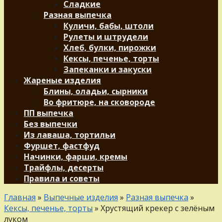
Сладкие
Разная выпечка
Куличи, бабы, штоли
Рулеты и штрудели
Хлеб, булки, пирожки
Кексы, печенье, торты
Запеканки и закуски
Жареные изделия
Блины, оладьи, сырники
Во фритюре, на сковороде
ПП выпечка
Без выпечки
Из лаваша, тортильи
Фуршет, фастфуд
Начинки, фарши, кремы
Трайфлы, десерты
Правила и советы
Главная
»
Выпечные изделия
»
Разная выпечка
»
Кексы, печенье, торты
»
Хрустящий крекер с зелёным
луком