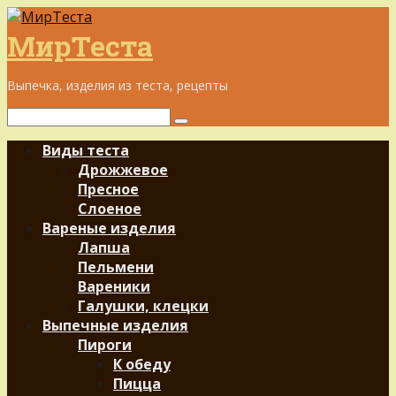
Перейти
к
МирТеста
контенту
Выпечка, изделия из теста, рецепты
Поиск:
Виды теста
Дрожжевое
Пресное
Слоеное
Вареные изделия
Лапша
Пельмени
Вареники
Галушки, клецки
Выпечные изделия
Пироги
К обеду
Пицца