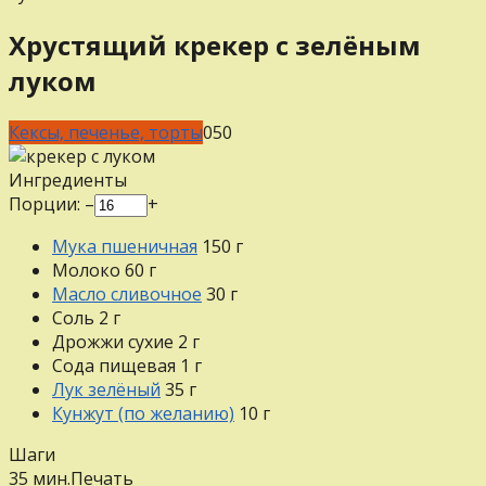
Хрустящий крекер с зелёным
луком
Кексы, печенье, торты
0
50
Ингредиенты
Порции:
–
+
Мука пшеничная
150
г
Молоко
60
г
Масло сливочное
30
г
Соль
2
г
Дрожжи сухие
2
г
Сода пищевая
1
г
Лук зелёный
35
г
Кунжут (по желанию)
10
г
Шаги
35 мин.
Печать