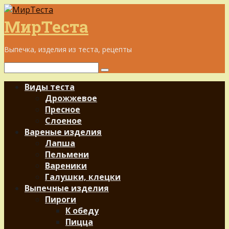
Перейти
к
МирТеста
контенту
Выпечка, изделия из теста, рецепты
Поиск:
Виды теста
Дрожжевое
Пресное
Слоеное
Вареные изделия
Лапша
Пельмени
Вареники
Галушки, клецки
Выпечные изделия
Пироги
К обеду
Пицца