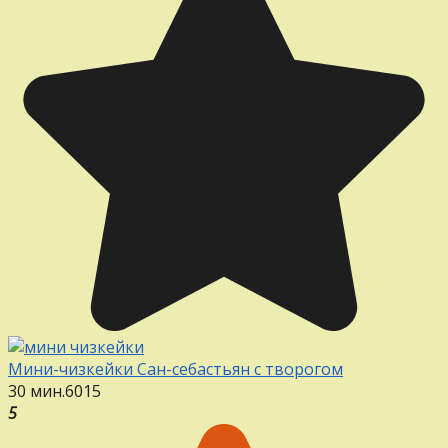
Мини-чизкейки Сан-себастьян с творогом
30 мин.
6
0
15
5