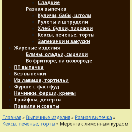
Сладкие
Разная выпечка
Куличи, бабы, штоли
Рулеты и штрудели
Хлеб, булки, пирожки
Кексы, печенье, торты
Запеканки и закуски
Жареные изделия
Блины, оладьи, сырники
Во фритюре, на сковороде
ПП выпечка
Без выпечки
Из лаваша, тортильи
Фуршет, фастфуд
Начинки, фарши, кремы
Трайфлы, десерты
Правила и советы
Главная
»
Выпечные изделия
»
Разная выпечка
»
Кексы, печенье, торты
»
Меренга с лимонным курдом