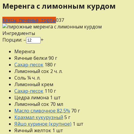
Меренга с лимонным курдом
Кексы, печенье, торты
0
37
Ингредиенты
Порции:
–
+
Меренга
Яичные белки
90
г
Сахар-песок
180
г
Лимонный сок
2
ч. л.
Соль
¼
ч. л.
Лимонный крем
Сахар-песок
110
г
Цедра лимона
1
шт
Лимонный сок
70
мл
Масло сливочное 82,5%
70
г
Крахмал кукурузный
5
г
Яйцо куриное (крупное)
1
шт
Яичный желток
1
шт