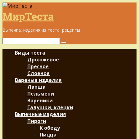
Перейти
к
МирТеста
контенту
Выпечка, изделия из теста, рецепты
Поиск:
Виды теста
Дрожжевое
Пресное
Слоеное
Вареные изделия
Лапша
Пельмени
Вареники
Галушки, клецки
Выпечные изделия
Пироги
К обеду
Пицца