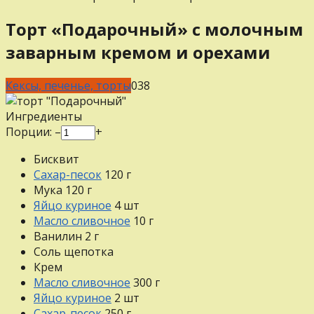
Торт «Подарочный» с молочным
заварным кремом и орехами
Кексы, печенье, торты
0
38
Ингредиенты
Порции:
–
+
Бисквит
Сахар-песок
120
г
Мука
120
г
Яйцо куриное
4
шт
Масло сливочное
10
г
Ванилин
2
г
Соль
щепотка
Крем
Масло сливочное
300
г
Яйцо куриное
2
шт
Сахар-песок
250
г