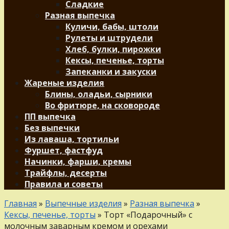
Сладкие
Разная выпечка
Куличи, бабы, штоли
Рулеты и штрудели
Хлеб, булки, пирожки
Кексы, печенье, торты
Запеканки и закуски
Жареные изделия
Блины, оладьи, сырники
Во фритюре, на сковороде
ПП выпечка
Без выпечки
Из лаваша, тортильи
Фуршет, фастфуд
Начинки, фарши, кремы
Трайфлы, десерты
Правила и советы
Главная
»
Выпечные изделия
»
Разная выпечка
»
Кексы, печенье, торты
»
Торт «Подарочный» с
молочным заварным кремом и орехами