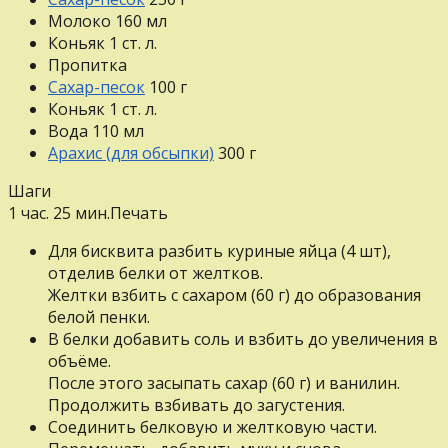
Молоко
160
мл
Коньяк
1
ст. л.
Пропитка
Сахар-песок
100
г
Коньяк
1
ст. л.
Вода
110
мл
Арахис (для обсыпки)
300
г
Шаги
1 час. 25 мин.
Печать
Для бисквита разбить куриные яйца (4 шт),
отделив белки от желтков.
Желтки взбить с сахаром (60 г) до образования
белой пенки.
В белки добавить соль и взбить до увеличения в
объёме.
После этого засыпать сахар (60 г) и ванилин.
Продолжить взбивать до загустения.
Соединить белковую и желтковую части.