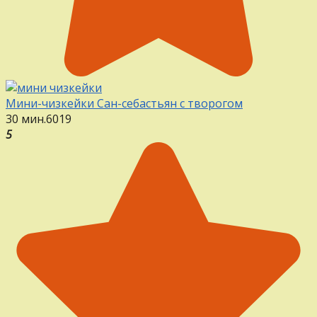
Мини-чизкейки Сан-себастьян с творогом
30 мин.
6
0
19
5