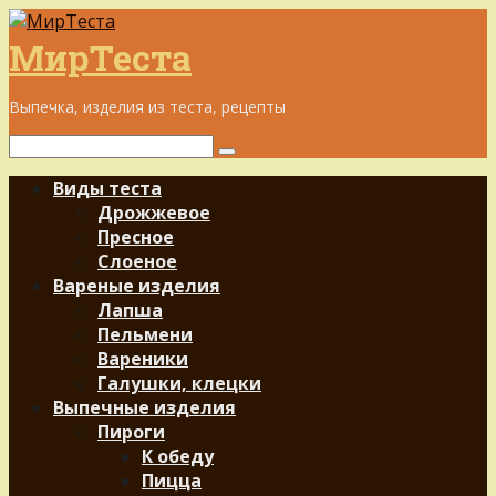
Перейти
к
МирТеста
контенту
Выпечка, изделия из теста, рецепты
Поиск:
Виды теста
Дрожжевое
Пресное
Слоеное
Вареные изделия
Лапша
Пельмени
Вареники
Галушки, клецки
Выпечные изделия
Пироги
К обеду
Пицца