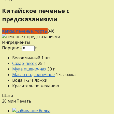
Китайское печенье с
предсказаниями
Кексы, печенье, торты
0
46
Ингредиенты
Порции:
–
+
Белок яичный
1
шт
Сахар-песок
25
г
Мука пшеничная
30
г
Масло подсолнечное
1
ч. ложка
Вода
1-2
ч. ложки
Краситель
по желанию
Шаги
20 мин.
Печать