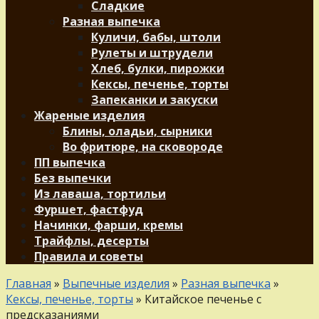
Сладкие
Разная выпечка
Куличи, бабы, штоли
Рулеты и штрудели
Хлеб, булки, пирожки
Кексы, печенье, торты
Запеканки и закуски
Жареные изделия
Блины, оладьи, сырники
Во фритюре, на сковороде
ПП выпечка
Без выпечки
Из лаваша, тортильи
Фуршет, фастфуд
Начинки, фарши, кремы
Трайфлы, десерты
Правила и советы
Главная
»
Выпечные изделия
»
Разная выпечка
»
Кексы, печенье, торты
»
Китайское печенье с
предсказаниями