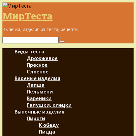
Перейти
к
МирТеста
контенту
Выпечка, изделия из теста, рецепты
Поиск:
Виды теста
Дрожжевое
Пресное
Слоеное
Вареные изделия
Лапша
Пельмени
Вареники
Галушки, клецки
Выпечные изделия
Пироги
К обеду
Пицца