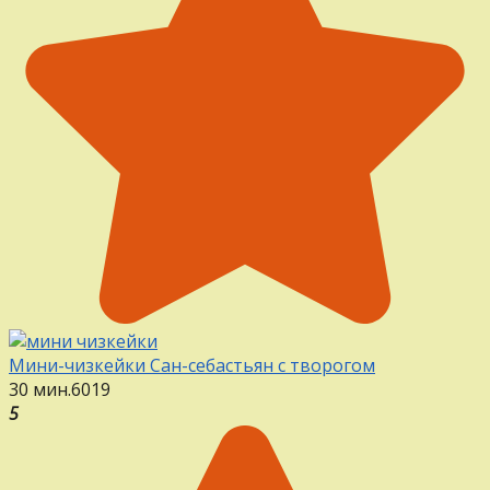
Мини-чизкейки Сан-себастьян с творогом
30 мин.
6
0
19
5