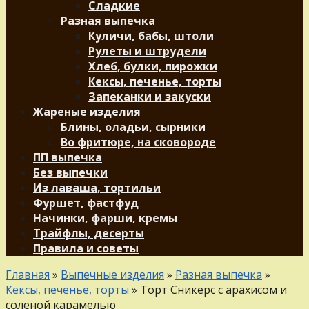
Сладкие
Разная выпечка
Куличи, бабы, штоли
Рулеты и штрудели
Хлеб, булки, пирожки
Кексы, печенье, торты
Запеканки и закуски
Жареные изделия
Блины, оладьи, сырники
Во фритюре, на сковороде
ПП выпечка
Без выпечки
Из лаваша, тортильи
Фуршет, фастфуд
Начинки, фарши, кремы
Трайфлы, десерты
Правила и советы
Главная
»
Выпечные изделия
»
Разная выпечка
»
Кексы, печенье, торты
»
Торт Сникерс с арахисом и
соленой карамелью