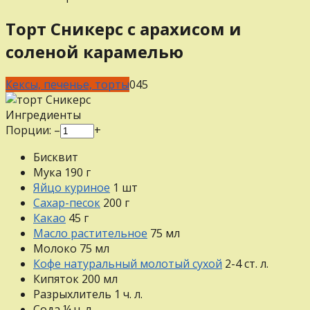
Торт Сникерс с арахисом и
соленой карамелью
Кексы, печенье, торты
0
45
Ингредиенты
Порции:
–
+
Бисквит
Мука
190
г
Яйцо куриное
1
шт
Сахар-песок
200
г
Какао
45
г
Масло растительное
75
мл
Молоко
75
мл
Кофе натуральный молотый сухой
2-4
ст. л.
Кипяток
200
мл
Разрыхлитель
1
ч. л.
Сода
¼
ч. л.