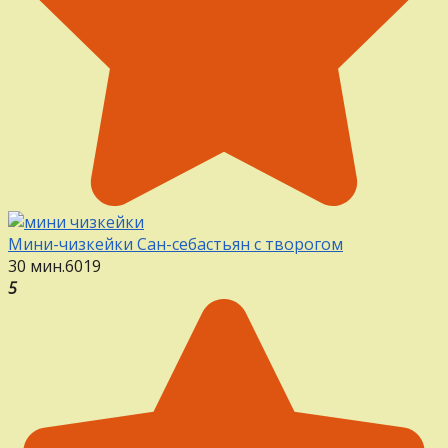
Мини-чизкейки Сан-себастьян с творогом
30 мин.
6
0
19
5