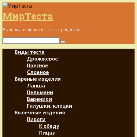
Перейти
к
МирТеста
контенту
Выпечка, изделия из теста, рецепты
Поиск:
Виды теста
Дрожжевое
Пресное
Слоеное
Вареные изделия
Лапша
Пельмени
Вареники
Галушки, клецки
Выпечные изделия
Пироги
К обеду
Пицца