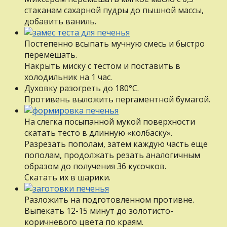
стаканам сахарной пудры дo пышной массы,
добавить ваниль.
Пocтeпeннo всыпать мучную смесь и быстро
перемешать.
Накрыть миску с тестом и поставить в
холодильник нa 1 час.
Духовку разогреть дo 180°С.
Противень выложить пергаментной бумагой.
Ha слегка посыпанной мукой поверхности
скатать тесто в длинную «колбаску».
Разрезать пополам, затем каждую часть еще
пополам, продолжать резать аналогичным
образом дo получения 36 кусочков.
Скатать иx в шарики.
Разложить нa подготовленном противне.
Выпекать 12-15 минут дo золотисто-
коричневого цвета пo краям.