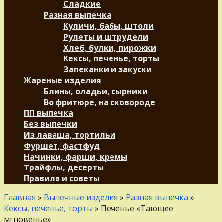
Сладкие
Разная выпечка
Куличи, бабы, штоли
Рулеты и штрудели
Хлеб, булки, пирожки
Кексы, печенье, торты
Запеканки и закуски
Жареные изделия
Блины, оладьи, сырники
Во фритюре, на сковороде
ПП выпечка
Без выпечки
Из лаваша, тортильи
Фуршет, фастфуд
Начинки, фарши, кремы
Трайфлы, десерты
Правила и советы
Главная
»
Выпечные изделия
»
Разная выпечка
»
Кексы, печенье, торты
»
Печенье «Тающее
мгновенье»