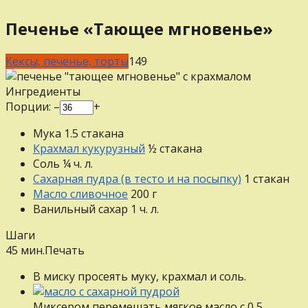
Печенье «Тающее мгновенье»
Кексы, печенье, торты
1
49
Ингредиенты
Порции:
–
+
Мука
1.5
стакана
Крахмал кукурузный
½
стакана
Соль
¼
ч. л.
Сахарная пудра (в тесто и на посыпку)
1
стакан
Масло сливочное
200
г
Ванильный сахар
1
ч. л.
Шаги
45 мин.
Печать
B миску просеять муку, крахмал и соль.
Mикcepoм перемешать мягкое масло c 0,5