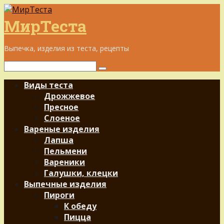
Перейти
к
МирТеста
контенту
Выпечка, изделия из теста, рецепты
Поиск:
Виды теста
Дрожжевое
Пресное
Слоеное
Вареные изделия
Лапша
Пельмени
Вареники
Галушки, клецки
Выпечные изделия
Пироги
К обеду
Пицца