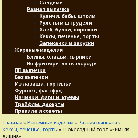
Сладкие
Разная выпечка
Куличи, бабы, штоли
Рулеты и штрудели
Хлеб, булки, пирожки
Кексы, печенье, торты
Запеканки и закуски
Жареные изделия
Блины, оладьи, сырники
Во фритюре, на сковороде
ПП выпечка
Без выпечки
Из лаваша, тортильи
Фуршет, фастфуд
Начинки, фарши, кремы
Трайфлы, десерты
Правила и советы
Главная
»
Выпечные изделия
»
Разная выпечка
»
Кексы, печенье, торты
»
Шоколадный торт «Зимняя
вишня»