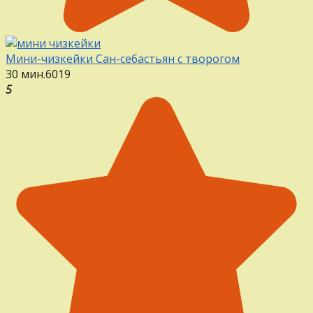
Мини-чизкейки Сан-себастьян с творогом
30 мин.
6
0
19
5