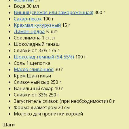
Вода
30
мл
Вишня (свежая или замороженная)
300
г
Сахар-песок
100
г
Крахмал кукурузный
15
г
Лимон цедра
½
шт
Сок лимона
1
ст. л.
Шоколадный ганаш
Сливки от 33%
175
г
Шоколад темный (54-55%)
100
г
Соль
1
щепотка
Масло сливочное
30
г
Крем Шантильи
Сливочный сыр
250
г
Ванильный сахар
10
г
Сливки от 33%
250
г
Загуститель сливок (при необходимости)
8
г
Форма диаметром 20 см
Молоко для пропитки коржей
Шаги