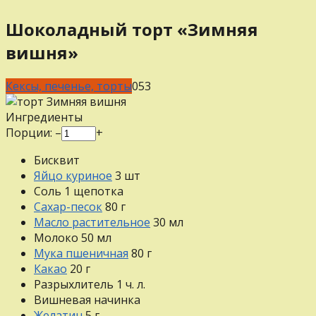
Шоколадный торт «Зимняя
вишня»
Кексы, печенье, торты
0
53
Ингредиенты
Порции:
–
+
Бисквит
Яйцо куриное
3
шт
Соль
1
щепотка
Сахар-песок
80
г
Масло растительное
30
мл
Молоко
50
мл
Мука пшеничная
80
г
Какао
20
г
Разрыхлитель
1
ч. л.
Вишневая начинка
Желатин
5
г