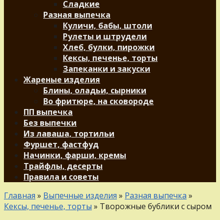
Сладкие
Разная выпечка
Куличи, бабы, штоли
Рулеты и штрудели
Хлеб, булки, пирожки
Кексы, печенье, торты
Запеканки и закуски
Жареные изделия
Блины, оладьи, сырники
Во фритюре, на сковороде
ПП выпечка
Без выпечки
Из лаваша, тортильи
Фуршет, фастфуд
Начинки, фарши, кремы
Трайфлы, десерты
Правила и советы
Главная
»
Выпечные изделия
»
Разная выпечка
»
Кексы, печенье, торты
»
Творожные бублики с сыром