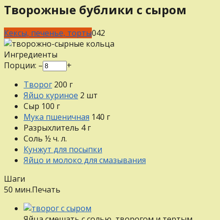
Творожные бублики с сыром
Кексы, печенье, торты
0
42
Ингредиенты
Порции:
–
+
Творог
200
г
Яйцо куриное
2
шт
Сыр
100
г
Мука пшеничная
140
г
Разрыхлитель
4
г
Соль
½
ч. л.
Кунжут для посыпки
Яйцо и молоко для смазывания
Шаги
50 мин.
Печать
Яйца смешать с солью, творогом и тертым