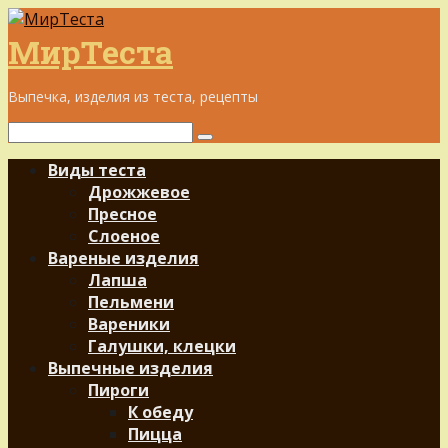
Перейти
к
МирТеста
контенту
Выпечка, изделия из теста, рецепты
Поиск:
Виды теста
Дрожжевое
Пресное
Слоеное
Вареные изделия
Лапша
Пельмени
Вареники
Галушки, клецки
Выпечные изделия
Пироги
К обеду
Пицца