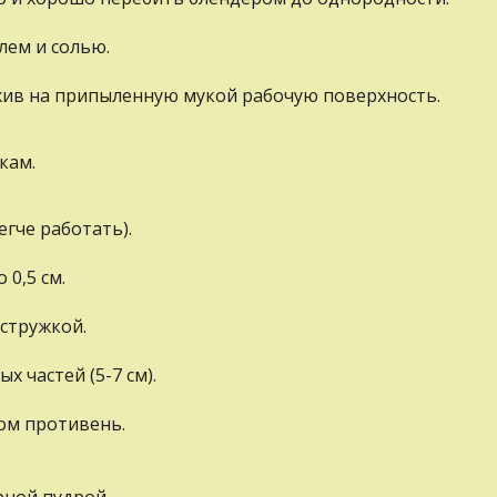
лем и солью.
ожив нa припыленную мукой рабочую поверхность.
кам.
егче работать).
0,5 см.
стружкой.
 частей (5-7 см).
ом противень.
рной пудрой.