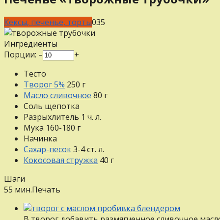
Кексы, печенье, торты
0
35
Ингредиенты
Порции:
–
+
Тесто
Творог 5%
250
г
Масло сливочное
80
г
Соль
щепотка
Разрыхлитель
1
ч. л.
Мука
160-180
г
Начинка
Сахар-песок
3-4
ст. л.
Кокосовая стружка
40
г
Шаги
55 мин.
Печать
В творог добавить размягченное сливочное масл