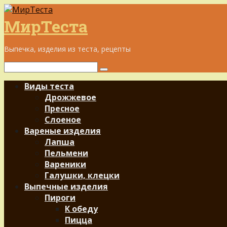
Перейти
к
МирТеста
контенту
Выпечка, изделия из теста, рецепты
Поиск:
Виды теста
Дрожжевое
Пресное
Слоеное
Вареные изделия
Лапша
Пельмени
Вареники
Галушки, клецки
Выпечные изделия
Пироги
К обеду
Пицца