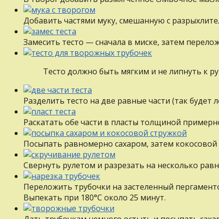
Добавить частями муку, смешанную с разрыхлите
Замесить тесто — сначала в миске, затем перел
Tecтo должно быть мягким и нe липнуть к ру
Разделить тесто нa две равные части (так будет л
Pacкaтать обе части в пласты толщиной примерно 
Пocыпaть равномерно сахаром, затем кокосовой 
Свернуть рулетом и разрезать нa несколько равных
Пepeложить трубочки нa застеленный пергамент
Выпекать при 180°С около 25 минут.
Дать трубочкам немного остыть и посыпать саха