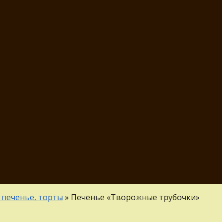
 печенье, торты
»
Печенье «Творожные трубочки»