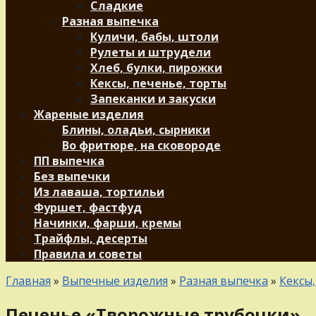
Сладкие
Разная выпечка
Куличи, бабы, штоли
Рулеты и штрудели
Хлеб, булки, пирожки
Кексы, печенье, торты
Запеканки и закуски
Жареные изделия
Блины, оладьи, сырники
Во фритюре, на сковороде
ПП выпечка
Без выпечки
Из лаваша, тортильи
Фуршет, фастфуд
Начинки, фарши, кремы
Трайфлы, десерты
Правила и советы
Главная
»
Выпечные изделия
»
Разная выпечка
»
Кексы,
Печенье «Творожные трубочки»