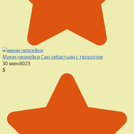
Мини-чизкейки Сан-себастьян с творогом
30 мин.
6
0
23
5