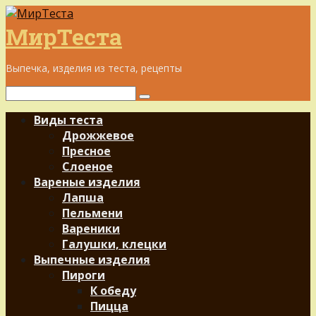
Перейти
к
МирТеста
контенту
Выпечка, изделия из теста, рецепты
Поиск:
Виды теста
Дрожжевое
Пресное
Слоеное
Вареные изделия
Лапша
Пельмени
Вареники
Галушки, клецки
Выпечные изделия
Пироги
К обеду
Пицца