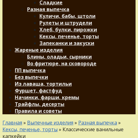
Сладкие
Разная выпечка
Куличи, бабы, штоли
Рулеты и штрудели
Хлеб, булки, пирожки
Кексы, печенье, торты
Запеканки и закуски
Жареные изделия
Блины, оладьи, сырники
Во фритюре, на сковороде
ПП выпечка
Без выпечки
Из лаваша, тортильи
Фуршет, фастфуд
Начинки, фарши, кремы
Трайфлы, десерты
Правила и советы
Главная
»
Выпечные изделия
»
Разная выпечка
»
Кексы, печенье, торты
»
Классические ванильные
капкейки