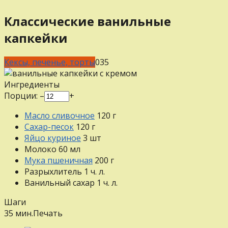
Классические ванильные
капкейки
Кексы, печенье, торты
0
35
Ингредиенты
Порции:
–
+
Масло сливочное
120
г
Сахар-песок
120
г
Яйцо куриное
3
шт
Молоко
60
мл
Мука пшеничная
200
г
Разрыхлитель
1
ч. л.
Ванильный сахар
1
ч. л.
Шаги
35 мин.
Печать