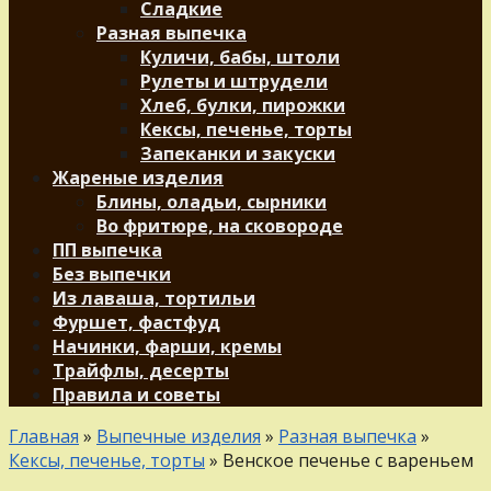
Сладкие
Разная выпечка
Куличи, бабы, штоли
Рулеты и штрудели
Хлеб, булки, пирожки
Кексы, печенье, торты
Запеканки и закуски
Жареные изделия
Блины, оладьи, сырники
Во фритюре, на сковороде
ПП выпечка
Без выпечки
Из лаваша, тортильи
Фуршет, фастфуд
Начинки, фарши, кремы
Трайфлы, десерты
Правила и советы
Главная
»
Выпечные изделия
»
Разная выпечка
»
Кексы, печенье, торты
»
Венское печенье с вареньем