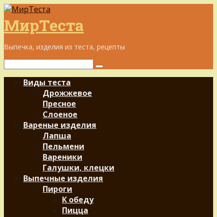
Перейти
к
МирТеста
контенту
Выпечка, изделия из теста, рецепты
Поиск:
Виды теста
Дрожжевое
Пресное
Слоеное
Вареные изделия
Лапша
Пельмени
Вареники
Галушки, клецки
Выпечные изделия
Пироги
К обеду
Пицца