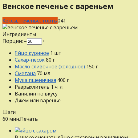
Венское печенье с вареньем
Кексы, печенье, торты
0
41
Ингредиенты
Порции:
–
+
Яйцо куриное
1
шт
Сахар-песок
80
г
Масло сливочное (холодное)
150
г
Сметана
70
мл
Мука пшеничная
400
г
Разрыхлитель
1
ч. л.
Ванилин
по вкусу
Джем или варенье
Шаги
60 мин.
Печать
В миске смешать яйцо с сахаром и ванилином