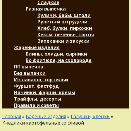
Сладкие
Разная выпечка
Куличи, бабы, штоли
Рулеты и штрудели
Хлеб, булки, пирожки
Кексы, печенье, торты
Запеканки и закуски
Жареные изделия
Блины, оладьи, сырники
Во фритюре, на сковороде
ПП выпечка
Без выпечки
Из лаваша, тортильи
Фуршет, фастфуд
Начинки, фарши, кремы
Трайфлы, десерты
Правила и советы
Главная
»
Вареные изделия
»
Галушки, клецки
»
Кнедлики картофельные со сливой