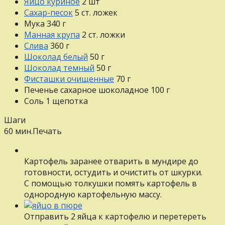
Яйцо куриное
2
шт
Сахар-песок
5
ст. ложек
Мука
340
г
Манная крупа
2
ст. ложки
Слива
360
г
Шоколад белый
50
г
Шоколад темный
50
г
Фисташки очищенные
70
г
Печенье сахарное шоколадное
100
г
Соль
1
щепотка
Шаги
60 мин.
Печать
Картофель заранее отварить в мундире до
готовности, остудить и очистить от шкурки.
С помощью толкушки помять картофель в
однородную картофельную массу.
Отправить 2 яйца к картофелю и перетереть