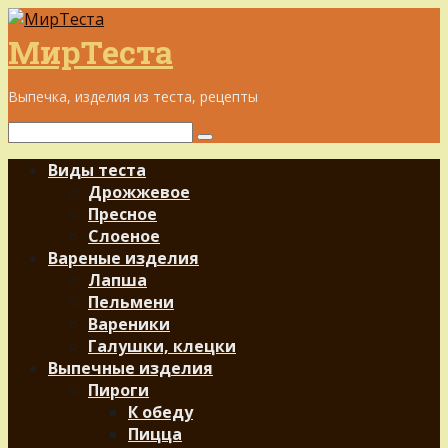
Перейти
к
МирТеста
контенту
Выпечка, изделия из теста, рецепты
Поиск:
Виды теста
Дрожжевое
Пресное
Слоеное
Вареные изделия
Лапша
Пельмени
Вареники
Галушки, клецки
Выпечные изделия
Пироги
К обеду
Пицца