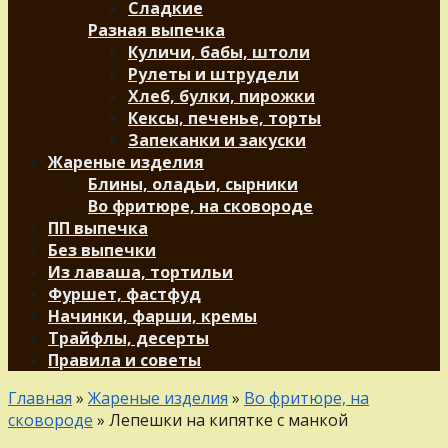
Сладкие
Разная выпечка
Куличи, бабы, штоли
Рулеты и штрудели
Хлеб, булки, пирожки
Кексы, печенье, торты
Запеканки и закуски
Жареные изделия
Блины, оладьи, сырники
Во фритюре, на сковороде
ПП выпечка
Без выпечки
Из лаваша, тортильи
Фуршет, фастфуд
Начинки, фарши, кремы
Трайфлы, десерты
Правила и советы
Главная
»
Жареные изделия
»
Во фритюре, на
сковороде
»
Лепешки на кипятке с манкой