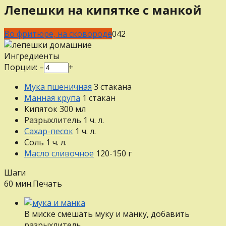
Лепешки на кипятке с манкой
Во фритюре, на сковороде
0
42
Ингредиенты
Порции:
–
+
Мука пшеничная
3
стакана
Манная крупа
1
стакан
Кипяток
300
мл
Разрыхлитель
1
ч. л.
Сахар-песок
1
ч. л.
Соль
1
ч. л.
Масло сливочное
120-150
г
Шаги
60 мин.
Печать
В миске смешать муку и манку, добавить
разрыхлитель