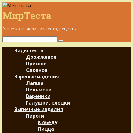
Перейти
к
МирТеста
контенту
Выпечка, изделия из теста, рецепты
Поиск:
Виды теста
Дрожжевое
Пресное
Слоеное
Вареные изделия
Лапша
Пельмени
Вареники
Галушки, клецки
Выпечные изделия
Пироги
К обеду
Пицца