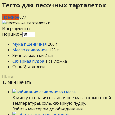
Тесто для песочных тарталеток
Пресное
0
77
Ингредиенты
Порции:
–
+
Мука пшеничная
200
г
Масло сливочное
125
г
Яичные желтки
2
шт
Сахарная пудра
1
ст. ложка
Соль
½
ч. ложки
Шаги
15 мин.
Печать
В миску отправить сливочное масло комнатной
температуры, соль, сахарную пудру.
Взбить миксером до объединения