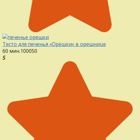
Тесто для печенья «Орешки» в орешнице
60 мин.
100
0
50
5