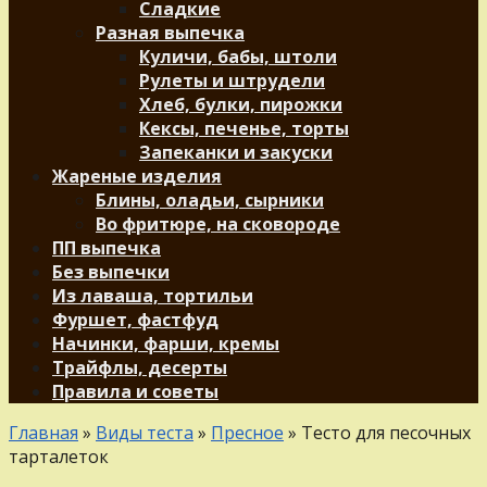
Сладкие
Разная выпечка
Куличи, бабы, штоли
Рулеты и штрудели
Хлеб, булки, пирожки
Кексы, печенье, торты
Запеканки и закуски
Жареные изделия
Блины, оладьи, сырники
Во фритюре, на сковороде
ПП выпечка
Без выпечки
Из лаваша, тортильи
Фуршет, фастфуд
Начинки, фарши, кремы
Трайфлы, десерты
Правила и советы
Главная
»
Виды теста
»
Пресное
»
Тесто для песочных
тарталеток