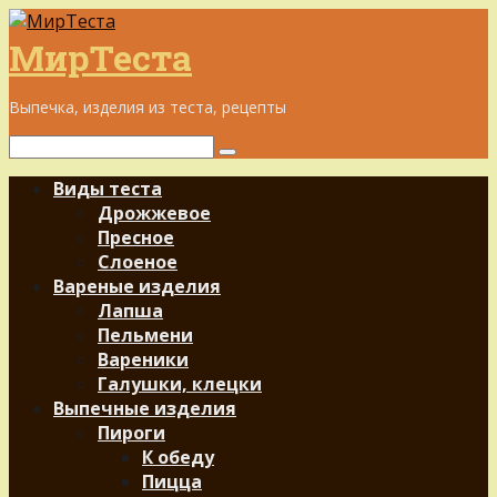
Перейти
к
МирТеста
контенту
Выпечка, изделия из теста, рецепты
Поиск:
Виды теста
Дрожжевое
Пресное
Слоеное
Вареные изделия
Лапша
Пельмени
Вареники
Галушки, клецки
Выпечные изделия
Пироги
К обеду
Пицца