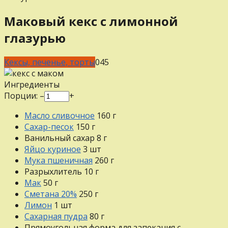
Маковый кекс с лимонной
глазурью
Кексы, печенье, торты
0
45
Ингредиенты
Порции:
–
+
Масло сливочное
160
г
Сахар-песок
150
г
Ванильный сахар
8
г
Яйцо куриное
3
шт
Мука пшеничная
260
г
Разрыхлитель
10
г
Мак
50
г
Сметана 20%
250
г
Лимон
1
шт
Сахарная пудра
80
г
Прямоугольная форма для запекания с