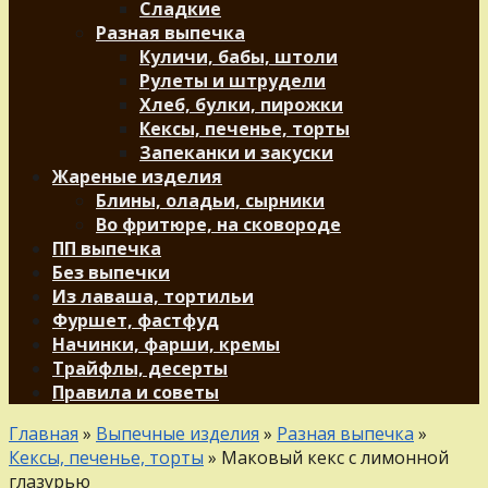
Сладкие
Разная выпечка
Куличи, бабы, штоли
Рулеты и штрудели
Хлеб, булки, пирожки
Кексы, печенье, торты
Запеканки и закуски
Жареные изделия
Блины, оладьи, сырники
Во фритюре, на сковороде
ПП выпечка
Без выпечки
Из лаваша, тортильи
Фуршет, фастфуд
Начинки, фарши, кремы
Трайфлы, десерты
Правила и советы
Главная
»
Выпечные изделия
»
Разная выпечка
»
Кексы, печенье, торты
»
Маковый кекс с лимонной
глазурью