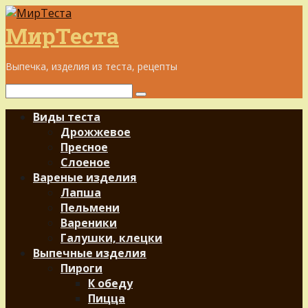
Перейти
к
МирТеста
контенту
Выпечка, изделия из теста, рецепты
Поиск:
Виды теста
Дрожжевое
Пресное
Слоеное
Вареные изделия
Лапша
Пельмени
Вареники
Галушки, клецки
Выпечные изделия
Пироги
К обеду
Пицца