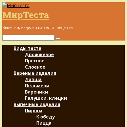
Перейти
к
МирТеста
контенту
Выпечка, изделия из теста, рецепты
Поиск:
Виды теста
Дрожжевое
Пресное
Слоеное
Вареные изделия
Лапша
Пельмени
Вареники
Галушки, клецки
Выпечные изделия
Пироги
К обеду
Пицца