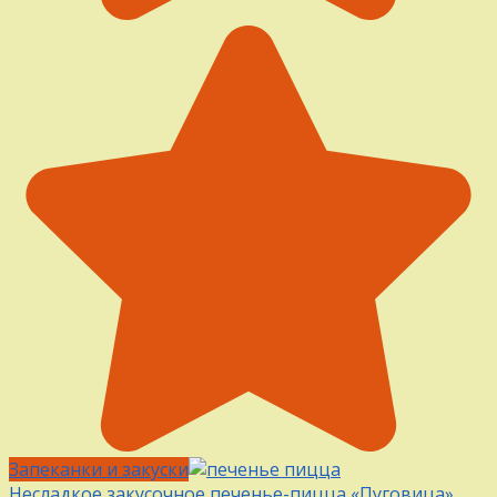
Запеканки и закуски
Несладкое закусочное печенье-пицца «Пуговица»