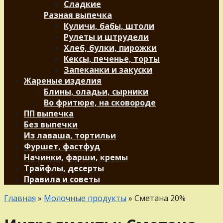
Сладкие
Разная выпечка
Куличи, бабы, штоли
Рулеты и штрудели
Хлеб, булки, пирожки
Кексы, печенье, торты
Запеканки и закуски
Жареные изделия
Блины, оладьи, сырники
Во фритюре, на сковороде
ПП выпечка
Без выпечки
Из лаваша, тортильи
Фуршет, фастфуд
Начинки, фарши, кремы
Трайфлы, десерты
Правила и советы
Главная
»
Молочные продукты
»
Сметана 20%