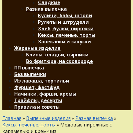
Сладкие
Разная выпечка
Куличи, бабы, штоли
Рулеты и штрудели
Хлеб, булки, пирожки
Кексы, печенье, торты
Запеканки и закуски
Жареные изделия
Блины, оладьи, сырники
Во фритюре, на сковороде
ПП выпечка
Без выпечки
Из лаваша, тортильи
Фуршет, фастфуд
Начинки, фарши, кремы
Трайфлы, десерты
Правила и советы
Главная
»
Выпечные изделия
»
Разная выпечка
»
Кексы, печенье, торты
»
Медовые пирожные с
карамелью и крем-чиз