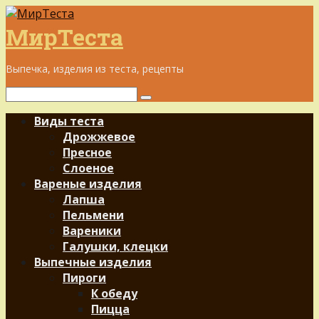
Перейти
к
МирТеста
контенту
Выпечка, изделия из теста, рецепты
Поиск:
Виды теста
Дрожжевое
Пресное
Слоеное
Вареные изделия
Лапша
Пельмени
Вареники
Галушки, клецки
Выпечные изделия
Пироги
К обеду
Пицца