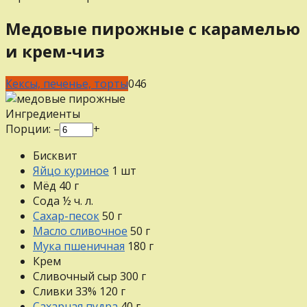
Медовые пирожные с карамелью
и крем-чиз
Кексы, печенье, торты
0
46
Ингредиенты
Порции:
–
+
Бисквит
Яйцо куриное
1
шт
Мёд
40
г
Сода
½
ч. л.
Сахар-песок
50
г
Масло сливочное
50
г
Мука пшеничная
180
г
Крем
Сливочный сыр
300
г
Сливки 33%
120
г
Сахарная пудра
40
г