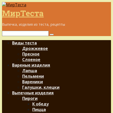
Перейти
к
МирТеста
контенту
Выпечка, изделия из теста, рецепты
Поиск:
Виды теста
Дрожжевое
Пресное
Слоеное
Вареные изделия
Лапша
Пельмени
Вареники
Галушки, клецки
Выпечные изделия
Пироги
К обеду
Пицца