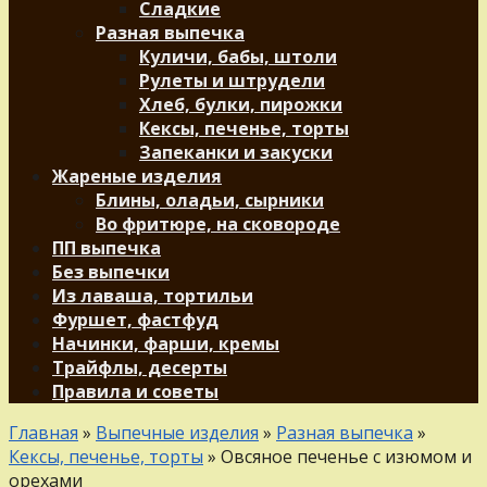
Сладкие
Разная выпечка
Куличи, бабы, штоли
Рулеты и штрудели
Хлеб, булки, пирожки
Кексы, печенье, торты
Запеканки и закуски
Жареные изделия
Блины, оладьи, сырники
Во фритюре, на сковороде
ПП выпечка
Без выпечки
Из лаваша, тортильи
Фуршет, фастфуд
Начинки, фарши, кремы
Трайфлы, десерты
Правила и советы
Главная
»
Выпечные изделия
»
Разная выпечка
»
Кексы, печенье, торты
»
Овсяное печенье с изюмом и
орехами