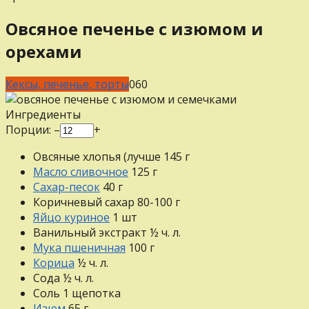
Овсяное печенье с изюмом и
орехами
Кексы, печенье, торты
0
60
Ингредиенты
Порции:
–
+
Овсяные хлопья (лучше
145
г
Масло сливочное
125
г
Сахар-песок
40
г
Коричневый сахар
80-100
г
Яйцо куриное
1
шт
Ванильный экстракт
½
ч. л.
Мука пшеничная
100
г
Корица
½
ч. л.
Сода
½
ч. л.
Соль
1
щепотка
Изюм
65
г