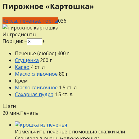
Пирожное «Картошка»
Кексы, печенье, торты
0
36
Ингредиенты
Порции:
–
+
Печенье (любое)
400
г
Сгущенка
200
г
Какао
4
ст. л.
Масло сливочное
80
г
Крем
Масло сливочное
1.5
ст. л.
Сахарная пудра
1.5
ст. л.
Шаги
20 мин.
Печать
Измельчить печенье с помощью скалки или
блендера в очень мелкую крошку.