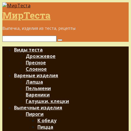
Перейти
к
МирТеста
контенту
Выпечка, изделия из теста, рецепты
Поиск:
Виды теста
Дрожжевое
Пресное
Слоеное
Вареные изделия
Лапша
Пельмени
Вареники
Галушки, клецки
Выпечные изделия
Пироги
К обеду
Пицца