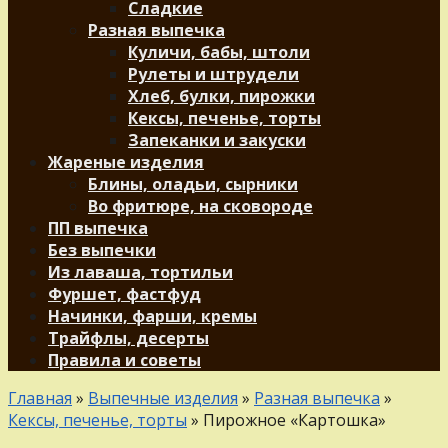
Сладкие
Разная выпечка
Куличи, бабы, штоли
Рулеты и штрудели
Хлеб, булки, пирожки
Кексы, печенье, торты
Запеканки и закуски
Жареные изделия
Блины, оладьи, сырники
Во фритюре, на сковороде
ПП выпечка
Без выпечки
Из лаваша, тортильи
Фуршет, фастфуд
Начинки, фарши, кремы
Трайфлы, десерты
Правила и советы
Главная
»
Выпечные изделия
»
Разная выпечка
»
Кексы, печенье, торты
»
Пирожное «Картошка»