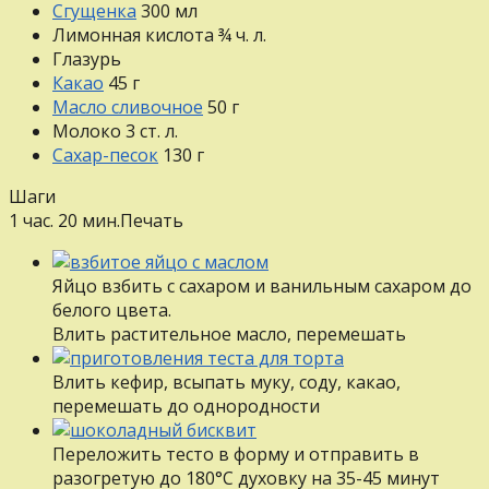
Сгущенка
300
мл
Лимонная кислота
¾
ч. л.
Глазурь
Какао
45
г
Масло сливочное
50
г
Молоко
3
ст. л.
Сахар-песок
130
г
Шаги
1 час. 20 мин.
Печать
Яйцо взбить с сахаром и ванильным сахаром до
белого цвета.
Влить растительное масло, перемешать
Влить кефир, всыпать муку, соду, какао,
перемешать до однородности
Переложить тесто в форму и отправить в
разогретую до 180°С духовку на 35-45 минут