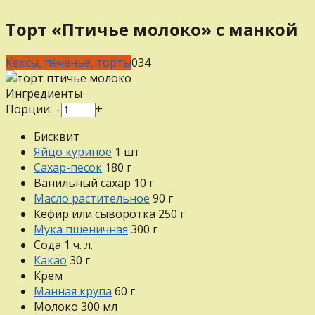
Торт «Птичье молоко» с манкой
Кексы, печенье, торты
0
34
Ингредиенты
Порции:
–
+
Бисквит
Яйцо куриное
1
шт
Сахар-песок
180
г
Ванильный сахар
10
г
Масло растительное
90
г
Кефир или сыворотка
250
г
Мука пшеничная
300
г
Сода
1
ч. л.
Какао
30
г
Крем
Манная крупа
60
г
Молоко
300
мл