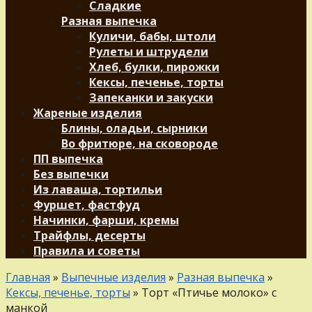
Сладкие
Разная выпечка
Куличи, бабы, штоли
Рулеты и штрудели
Хлеб, булки, пирожки
Кексы, печенье, торты
Запеканки и закуски
Жареные изделия
Блины, оладьи, сырники
Во фритюре, на сковороде
ПП выпечка
Без выпечки
Из лаваша, тортильи
Фуршет, фастфуд
Начинки, фарши, кремы
Трайфлы, десерты
Правила и советы
Главная
»
Выпечные изделия
»
Разная выпечка
»
Кексы, печенье, торты
»
Торт «Птичье молоко» с
манкой