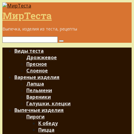
Перейти
к
МирТеста
контенту
Выпечка, изделия из теста, рецепты
Поиск:
Виды теста
Дрожжевое
Пресное
Слоеное
Вареные изделия
Лапша
Пельмени
Вареники
Галушки, клецки
Выпечные изделия
Пироги
К обеду
Пицца