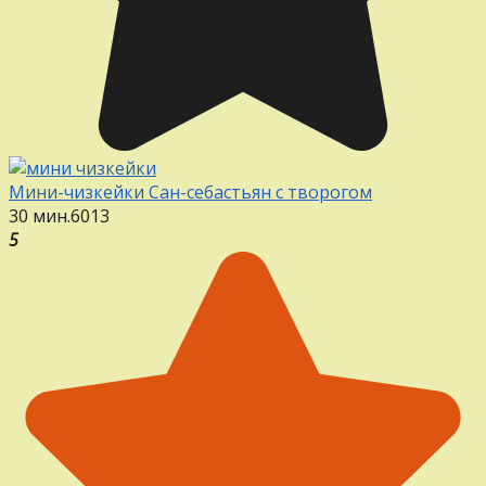
Мини-чизкейки Сан-себастьян с творогом
30 мин.
6
0
13
5