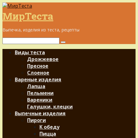
Перейти
к
МирТеста
контенту
Выпечка, изделия из теста, рецепты
Поиск:
Виды теста
Дрожжевое
Пресное
Слоеное
Вареные изделия
Лапша
Пельмени
Вареники
Галушки, клецки
Выпечные изделия
Пироги
К обеду
Пицца