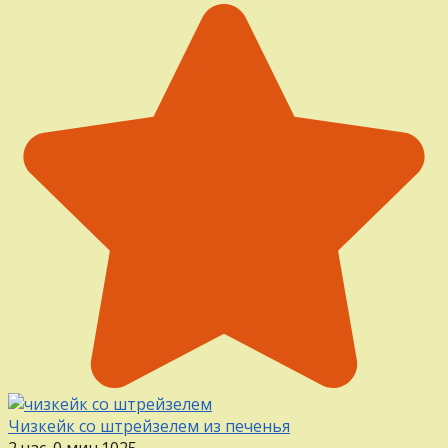
Чизкейк со штрейзелем из печенья
2 час. 0 мин.
1
0
25