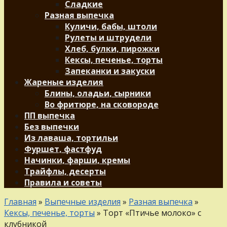
Сладкие
Разная выпечка
Куличи, бабы, штоли
Рулеты и штрудели
Хлеб, булки, пирожки
Кексы, печенье, торты
Запеканки и закуски
Жареные изделия
Блины, оладьи, сырники
Во фритюре, на сковороде
ПП выпечка
Без выпечки
Из лаваша, тортильи
Фуршет, фастфуд
Начинки, фарши, кремы
Трайфлы, десерты
Правила и советы
Главная
»
Выпечные изделия
»
Разная выпечка
»
Кексы, печенье, торты
»
Торт «Птичье молоко» с
клубникой