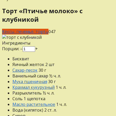
Торт «Птичье молоко» с
клубникой
Кексы, печенье, торты
0
47
Ингредиенты
Порции:
–
+
Бисквит
Яичный желток
2
шт
Сахар-песок
30
г
Ванильный сахар
½
ч. л.
Мука пшеничная
30
г
Крахмал кукурузный
1
ч. л.
Разрыхлитель
½
ч. л.
Соль
1
щепотка
Масло растительное
1
ч. л.
Вода (кипяток)
2
ст. л.
Сироп