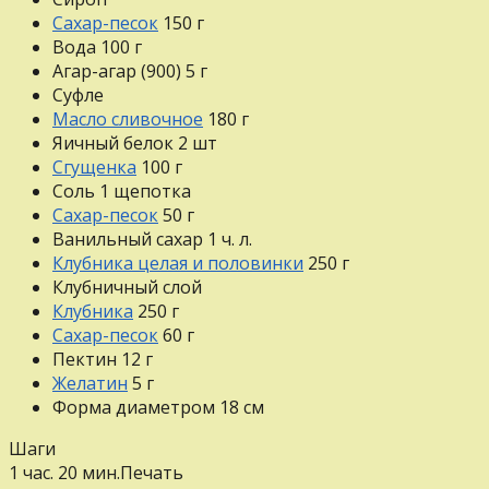
Сахар-песок
150
г
Вода
100
г
Агар-агар (900)
5
г
Суфле
Масло сливочное
180
г
Яичный белок
2
шт
Сгущенка
100
г
Соль
1
щепотка
Сахар-песок
50
г
Ванильный сахар
1
ч. л.
Клубника целая и половинки
250
г
Клубничный слой
Клубника
250
г
Сахар-песок
60
г
Пектин
12
г
Желатин
5
г
Форма диаметром 18 см
Шаги
1 час. 20 мин.
Печать