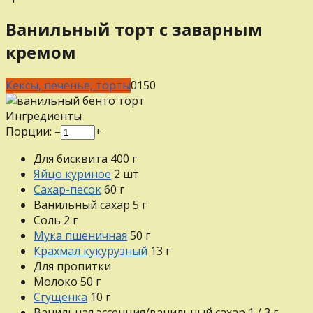
Ванильный торт с заварным
кремом
Кексы, печенье, торты
0
150
Ингредиенты
Порции:
–
+
Для бисквита 400 г
Яйцо куриное
2
шт
Сахар-песок
60
г
Ванильный сахар
5
г
Соль
2
г
Мука пшеничная
50
г
Крахмал кукурузный
13
г
Для пропитки
Молоко
50
г
Сгущенка
10
г
Ванильная эссенция/ванильный сахар
1 / 3
г