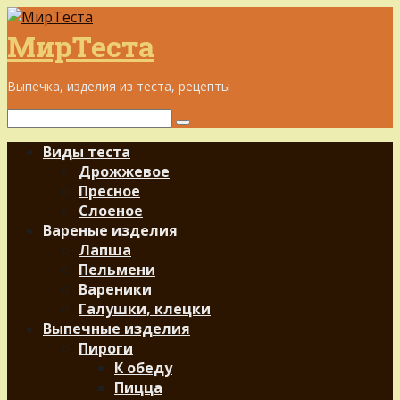
Перейти
к
МирТеста
контенту
Выпечка, изделия из теста, рецепты
Поиск:
Виды теста
Дрожжевое
Пресное
Слоеное
Вареные изделия
Лапша
Пельмени
Вареники
Галушки, клецки
Выпечные изделия
Пироги
К обеду
Пицца