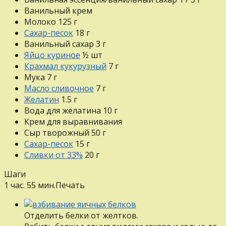
Ванильный крем
Молоко
125
г
Сахар-песок
18
г
Ванильный сахар
3
г
Яйцо куриное
½
шт
Крахмал кукурузный
7
г
Мука
7
г
Масло сливочное
7
г
Желатин
1.5
г
Вода для желатина
10
г
Крем для выравнивания
Сыр творожный
50
г
Сахар-песок
15
г
Сливки от 33%
20
г
Шаги
1 час. 55 мин.
Печать
Отделить белки от желтков.