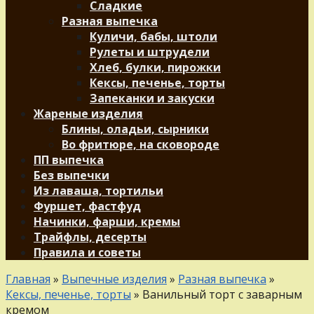
Сладкие
Разная выпечка
Куличи, бабы, штоли
Рулеты и штрудели
Хлеб, булки, пирожки
Кексы, печенье, торты
Запеканки и закуски
Жареные изделия
Блины, оладьи, сырники
Во фритюре, на сковороде
ПП выпечка
Без выпечки
Из лаваша, тортильи
Фуршет, фастфуд
Начинки, фарши, кремы
Трайфлы, десерты
Правила и советы
Главная
»
Выпечные изделия
»
Разная выпечка
»
Кексы, печенье, торты
»
Ванильный торт с заварным
кремом