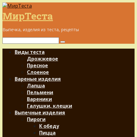
Перейти
к
МирТеста
контенту
Выпечка, изделия из теста, рецепты
Поиск:
Виды теста
Дрожжевое
Пресное
Слоеное
Вареные изделия
Лапша
Пельмени
Вареники
Галушки, клецки
Выпечные изделия
Пироги
К обеду
Пицца