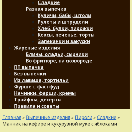
Сладкие
Разная выпечка
Куличи, бабы, штоли
Рулеты и штрудели
Хлеб, булки, пирожки
Кексы, печенье, торты
Запеканки и закуски
Жареные изделия
Блины, оладьи, сырники
Во фритюре, на сковороде
ПП выпечка
Без выпечки
Из лаваша, тортильи
Фуршет, фастфуд
Начинки, фарши, кремы
Трайфлы, десерты
Правила и советы
Главная
»
Выпечные изделия
»
Пироги
»
Сладкие
»
Манник на кефире и кукурузной муке с яблоками