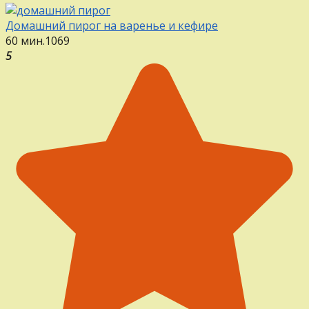
Домашний пирог на варенье и кефире
60 мин.
1
0
69
5