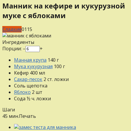
Манник на кефире и кукурузной
муке с яблоками
Сладкие
0
115
Ингредиенты
Порции:
–
+
Манная крупа
140
г
Мука кукурузная
100
г
Кефир
400
мл
Сахар-песок
2
ст. ложки
Соль
щепотка
Яблоко
2
шт
Сода
½
ч. ложки
Шаги
45 мин.
Печать